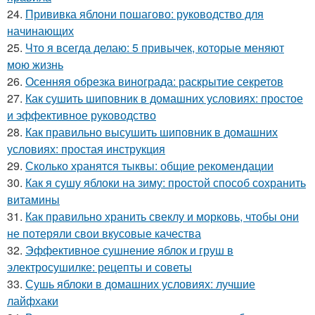
24.
Прививка яблони пошагово: руководство для
начинающих
25.
Что я всегда делаю: 5 привычек, которые меняют
мою жизнь
26.
Осенняя обрезка винограда: раскрытие секретов
27.
Как сушить шиповник в домашних условиях: простое
и эффективное руководство
28.
Как правильно высушить шиповник в домашних
условиях: простая инструкция
29.
Сколько хранятся тыквы: общие рекомендации
30.
Как я сушу яблоки на зиму: простой способ сохранить
витамины
31.
Как правильно хранить свеклу и морковь, чтобы они
не потеряли свои вкусовые качества
32.
Эффективное сушнение яблок и груш в
электросушилке: рецепты и советы
33.
Сушь яблоки в домашних условиях: лучшие
лайфхаки