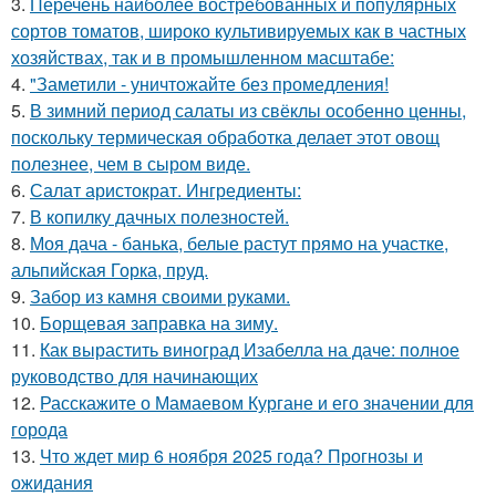
3.
Перечень наиболее востребованных и популярных
сортов томатов, широко культивируемых как в частных
хозяйствах, так и в промышленном масштабе:
4.
"Заметили - уничтожайте без промедления!
5.
В зимний период салаты из свёклы особенно ценны,
поскольку термическая обработка делает этот овощ
полезнее, чем в сыром виде.
6.
Салат аристократ. Ингредиенты:
7.
В копилку дачных полезностей.
8.
Моя дача - банька, белые растут прямо на участке,
альпийская Горка, пруд.
9.
Забор из камня своими руками.
10.
Борщевая заправка на зиму.
11.
Как вырастить виноград Изабелла на даче: полное
руководство для начинающих
12.
Расскажите о Мамаевом Кургане и его значении для
города
13.
Что ждет мир 6 ноября 2025 года? Прогнозы и
ожидания