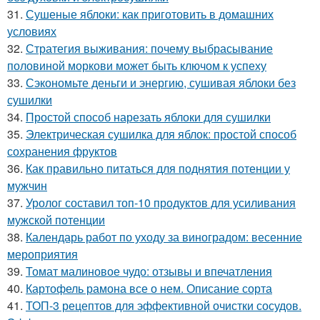
31.
Сушеные яблоки: как приготовить в домашних
условиях
32.
Стратегия выживания: почему выбрасывание
половиной моркови может быть ключом к успеху
33.
Сэкономьте деньги и энергию, сушивая яблоки без
сушилки
34.
Простой способ нарезать яблоки для сушилки
35.
Электрическая сушилка для яблок: простой способ
сохранения фруктов
36.
Как правильно питаться для поднятия потенции у
мужчин
37.
Уролог составил топ-10 продуктов для усиливания
мужской потенции
38.
Календарь работ по уходу за виноградом: весенние
мероприятия
39.
Томат малиновое чудо: отзывы и впечатления
40.
Картофель рамона все о нем. Описание сорта
41.
ТОП-3 рецептов для эффективной очистки сосудов.