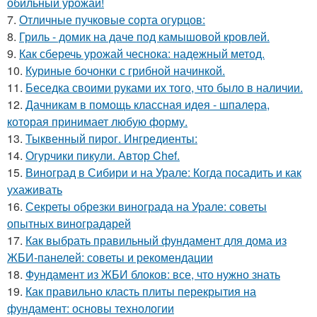
обильный урожай!
7.
Отличные пучковые сорта огурцов:
8.
Гриль - домик на даче под камышовой кровлей.
9.
Как сберечь урожай чеснока: надежный метод.
10.
Куриные бочонки с грибной начинкой.
11.
Беседка своими руками их того, что было в наличии.
12.
Дачникам в помощь классная идея - шпалера,
которая принимает любую форму.
13.
Тыквенный пирог. Ингредиенты:
14.
Огурчики пикули. Автор Chef.
15.
Виноград в Сибири и на Урале: Когда посадить и как
ухаживать
16.
Секреты обрезки винограда на Урале: советы
опытных виноградарей
17.
Как выбрать правильный фундамент для дома из
ЖБИ-панелей: советы и рекомендации
18.
Фундамент из ЖБИ блоков: все, что нужно знать
19.
Как правильно класть плиты перекрытия на
фундамент: основы технологии