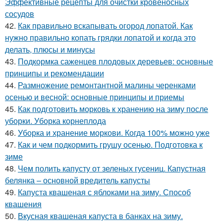
Эффективные рецепты для очистки кровеносных
сосудов
42.
Как правильно вскапывать огород лопатой. Как
нужно правильно копать грядки лопатой и когда это
делать, плюсы и минусы
43.
Подкормка саженцев плодовых деревьев: основные
принципы и рекомендации
44.
Размножение ремонтантной малины черенками
осенью и весной: основные принципы и приемы
45.
Как подготовить морковь к хранению на зиму после
уборки. Уборка корнеплода
46.
Уборка и хранение моркови. Когда 100% можно уже
47.
Как и чем подкормить грушу осенью. Подготовка к
зиме
48.
Чем полить капусту от зеленых гусениц. Капустная
белянка – основной вредитель капусты
49.
Капуста квашеная с яблоками на зиму. Способ
квашения
50.
Вкусная квашеная капуста в банках на зиму.