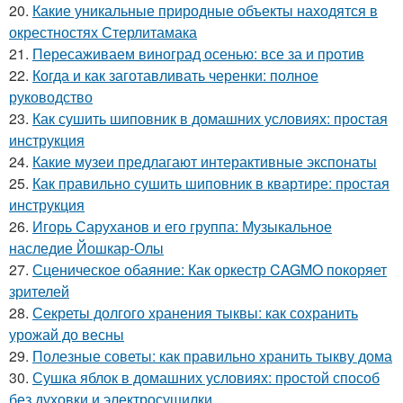
20.
Какие уникальные природные объекты находятся в
окрестностях Стерлитамака
21.
Пересаживаем виноград осенью: все за и против
22.
Когда и как заготавливать черенки: полное
руководство
23.
Как сушить шиповник в домашних условиях: простая
инструкция
24.
Какие музеи предлагают интерактивные экспонаты
25.
Как правильно сушить шиповник в квартире: простая
инструкция
26.
Игорь Саруханов и его группа: Музыкальное
наследие Йошкар-Олы
27.
Сценическое обаяние: Как оркестр CAGMO покоряет
зрителей
28.
Секреты долгого хранения тыквы: как сохранить
урожай до весны
29.
Полезные советы: как правильно хранить тыкву дома
30.
Сушка яблок в домашних условиях: простой способ
без духовки и электросушилки