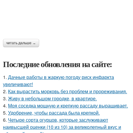
читать дальше →
Последние обновления на сайте:
1.
Дачные работы в жаркую погоду риск инфаркта
увеличивают!
2.
Как вырастить морковь без проблем и прореживания.
3.
Живу в небольшом городке, в квартире.
4.
Моя соседка мощную и крепкую рассаду выращивает.
5.
Удобрение, чтобы рассада была крепкoй.
6.
Четыре сорта огурцов, которые заслуживают
наивысшей оценки (10 из 10) за великолепный вкус и