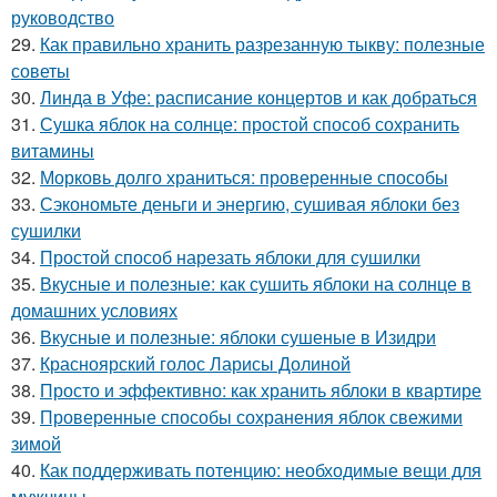
руководство
29.
Как правильно хранить разрезанную тыкву: полезные
советы
30.
Линда в Уфе: расписание концертов и как добраться
31.
Сушка яблок на солнце: простой способ сохранить
витамины
32.
Морковь долго храниться: проверенные способы
33.
Сэкономьте деньги и энергию, сушивая яблоки без
сушилки
34.
Простой способ нарезать яблоки для сушилки
35.
Вкусные и полезные: как сушить яблоки на солнце в
домашних условиях
36.
Вкусные и полезные: яблоки сушеные в Изидри
37.
Красноярский голос Ларисы Долиной
38.
Просто и эффективно: как хранить яблоки в квартире
39.
Проверенные способы сохранения яблок свежими
зимой
40.
Как поддерживать потенцию: необходимые вещи для
мужчины