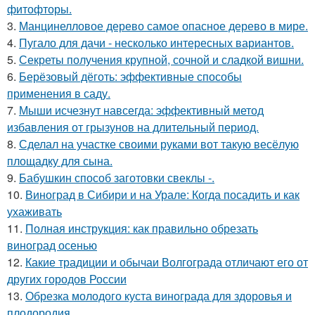
фитофторы.
3.
Манцинелловое дерево самое опасное дерево в мире.
4.
Пугало для дачи - несколько интересных вариантов.
5.
Секреты получения крупной, сочной и сладкой вишни.
6.
Берёзовый дёготь: эффективные способы
применения в саду.
7.
Мыши исчезнут навсегда: эффективный метод
избавления от грызунов на длительный период.
8.
Сделал на участке своими руками вот такую весёлую
площадку для сына.
9.
Бабушкин способ заготовки свеклы -.
10.
Виноград в Сибири и на Урале: Когда посадить и как
ухаживать
11.
Полная инструкция: как правильно обрезать
виноград осенью
12.
Какие традиции и обычаи Волгограда отличают его от
других городов России
13.
Обрезка молодого куста винограда для здоровья и
плодородия