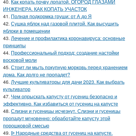
40.
Как копать почву лопатой. ОГОРОД ГЛАЗАМИ
ИНЖЕНЕРА. КАК КОПАТЬ УЧАСТОК
41.
Полная подкормка груши: от А до Я
42.
Сушка яблок над газовой плитой. Как высушить
яблоки в помещении
43.
Лечение и профилактика коронавируса: основные
принципы
44.
Профессиональный подход: создание настойки
восковой моли
45.
Стоит ли мыть покупную морковь перед хранением
дома. Как долго не пропадет?
46.
Лучшие культиваторы для дачи 2023. Как выбрать
культиватор
47.
Чем опрыскать капусту от гусениц безопасно и
эффективно. Как избавиться от гусениц на капусте
48.
Слизни и гусеницы исчезнут. Слизни и гусеницы
пропадут мгновенно: обработайте капусту этой
порошковой смесью
49.
ᐉ Народные средства от гусениц на капусте.