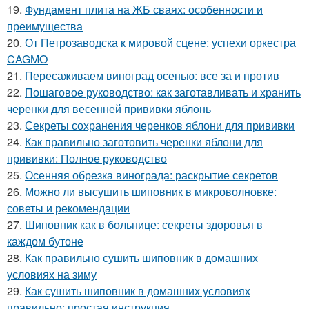
19.
Фундамент плита на ЖБ сваях: особенности и
преимущества
20.
От Петрозаводска к мировой сцене: успехи оркестра
CAGMO
21.
Пересаживаем виноград осенью: все за и против
22.
Пошаговое руководство: как заготавливать и хранить
черенки для весенней прививки яблонь
23.
Секреты сохранения черенков яблони для прививки
24.
Как правильно заготовить черенки яблони для
прививки: Полное руководство
25.
Осенняя обрезка винограда: раскрытие секретов
26.
Можно ли высушить шиповник в микроволновке:
советы и рекомендации
27.
Шиповник как в больнице: секреты здоровья в
каждом бутоне
28.
Как правильно сушить шиповник в домашних
условиях на зиму
29.
Как сушить шиповник в домашних условиях
правильно: простая инструкция