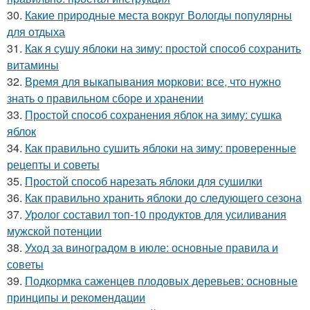
30.
Какие природные места вокруг Вологды популярны
для отдыха
31.
Как я сушу яблоки на зиму: простой способ сохранить
витамины
32.
Время для выкапывания моркови: все, что нужно
знать о правильном сборе и хранении
33.
Простой способ сохранения яблок на зиму: сушка
яблок
34.
Как правильно сушить яблоки на зиму: проверенные
рецепты и советы
35.
Простой способ нарезать яблоки для сушилки
36.
Как правильно хранить яблоки до следующего сезона
37.
Уролог составил топ-10 продуктов для усиливания
мужской потенции
38.
Уход за виноградом в июле: основные правила и
советы
39.
Подкормка саженцев плодовых деревьев: основные
принципы и рекомендации