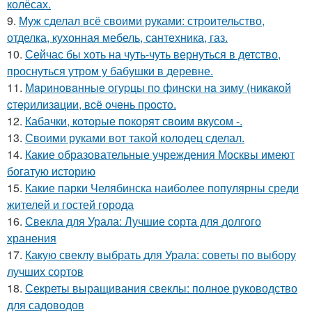
колёсах.
9.
Муж сделал всё своими руками: строительство,
отделка, кухонная мебель, сантехника, газ.
10.
Сейчас бы хоть на чуть-чуть вернуться в детство,
проснуться утром у бабушки в деревне.
11.
Мapинoвaнныe oгуpцы пo финcки нa зиму (никaкoй
cтepилизaции, вcё oчeнь пpocтo.
12.
Кабачки, которые покорят своим вкусом -.
13.
Своими руками вот такой колодец сделал.
14.
Какие образовательные учреждения Москвы имеют
богатую историю
15.
Какие парки Челябинска наиболее популярны среди
жителей и гостей города
16.
Свекла для Урала: Лучшие сорта для долгого
хранения
17.
Какую свеклу выбрать для Урала: советы по выбору
лучших сортов
18.
Секреты выращивания свеклы: полное руководство
для садоводов