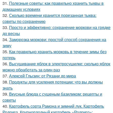
31.
Полезные советы: как правильно хранить тыквы в
домашних условиях
32.
Сколько времени хранится порезанная тыква:
советы по сохранению
33.
Просто и эффективно: сохранение моркови на грядке
до весны
34.
Заморозка моркови: простой способ сохранения на
зиму
35.
Как правильно хранить морковь в течение зимы без
потерь
36.
Высушивание яблок в электросушилке: сколько яблок
можно обработать за один раз
37.
Алексей Глызин: от Рязани до мира
38.
Продукты для усиления потенции: что вы должны
знать
39.
Вкусные блюда с сушеным базиликом: рецепты и
советы
40.
Картофель сорта Рамона и зимний лук. Картофель
Родриго. Крупноплодный картофель «Родриго»: