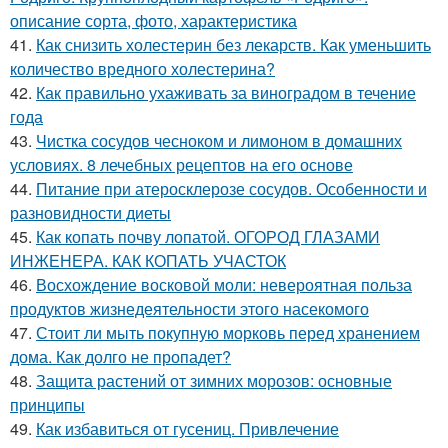
описание сорта, фото, характеристика
41.
Как снизить холестерин без лекарств. Как уменьшить
количество вредного холестерина?
42.
Как правильно ухаживать за виноградом в течение
года
43.
Чистка сосудов чесноком и лимоном в домашних
условиях. 8 лечебных рецептов на его основе
44.
Питание при атеросклерозе сосудов. Особенности и
разновидности диеты
45.
Как копать почву лопатой. ОГОРОД ГЛАЗАМИ
ИНЖЕНЕРА. КАК КОПАТЬ УЧАСТОК
46.
Восхождение восковой моли: невероятная польза
продуктов жизнедеятельности этого насекомого
47.
Стоит ли мыть покупную морковь перед хранением
дома. Как долго не пропадет?
48.
Защита растений от зимних морозов: основные
принципы
49.
Как избавиться от гусениц. Привлечение