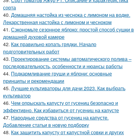
39.
Сорт томатов Ажур F1. Описание и характеристика
сорта
40.
Домашняя настойка из чеснока с лимоном на водке.
Лекарственная настойка с лимоном и чесноком
41.
Сэкономьте сезонное яблоко: простой способ сушки в
домашней духовой камере
42.
Как правильно копать грядки. Начало
подготовительных работ
43.
Проектирование системы автоматического полива –
последовательность, особенности и нюансы работы
44.
Подкармливание груши и яблони: основные
принципы и рекомендации
45.
Лучшие культиваторы для дачи 2023. Как выбрать
культиватор
46.
Чем опрыскать капусту от гусениц безопасно и
эффективно. Как избавиться от гусениц на капусте
47.
Народные средства от гусениц на капусте.
Добавление статьи в новую подборку
48.
Как защитить капусту от капустной совки и других