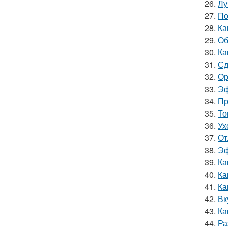
26.
Лу
27.
По
28.
Ка
29.
Об
30.
Ка
31.
Сд
32.
Ор
33.
Эф
34.
Пр
35.
То
36.
Ух
37.
От
38.
Эф
39.
Ка
40.
Ка
41.
Ка
42.
Вк
43.
Ка
44.
Ра