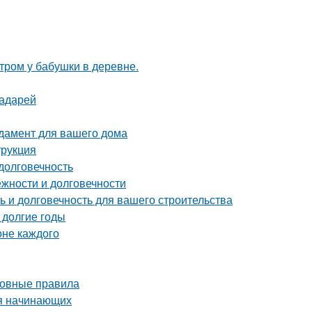
утром у бабушки в деревне.
радарей
дамент для вашего дома
трукция
долговечность
жности и долговечности
 и долговечность для вашего строительства
 долгие годы
оне каждого
сновные правила
ля начинающих