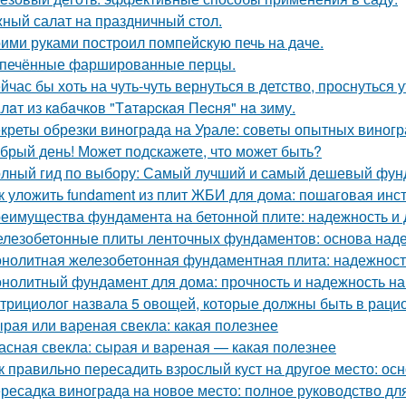
ный салат на праздничный стол.
ими руками построил помпейскую печь на даче.
печённые фаршированные перцы.
йчас бы хоть на чуть-чуть вернуться в детство, проснуться 
лaт из кaбaчкoв "Тaтapcкaя Пecня" нa зиму.
креты обрезки винограда на Урале: советы опытных виног
брый день! Может подскажете, что может быть?
лный гид по выбору: Самый лучший и самый дешевый фун
к уложить fundament из плит ЖБИ для дома: пошаговая инс
еимущества фундамента на бетонной плите: надежность и 
лезобетонные плиты ленточных фундаментов: основа наде
нолитная железобетонная фундаментная плита: надежность
нолитный фундамент для дома: прочность и надежность на
трициолог назвала 5 овощей, которые должны быть в раци
рая или вареная свекла: какая полезнее
асная свекла: сырая и вареная — какая полезнее
к правильно пересадить взрослый куст на другое место: о
ресадка винограда на новое место: полное руководство д