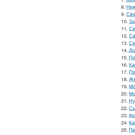
8.
Неж
9.
Сво
10.
За
11.
Се
12.
Ca
13.
Се
14.
До
15.
По
16.
Ка
17.
Пр
18.
Же
19.
Мо
20.
Мо
21.
Ну
22.
Сы
23.
Кр
24.
Ка
25.
Пе