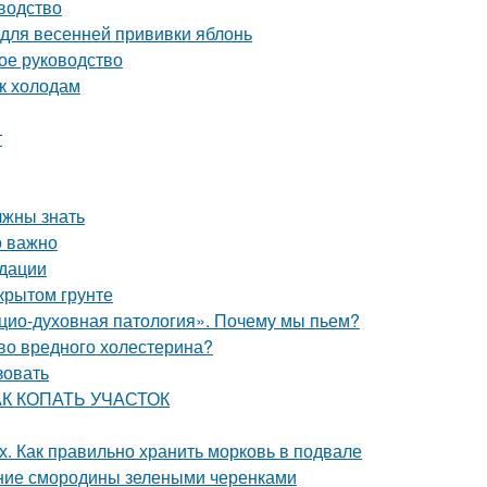
водство
 для весенней прививки яблонь
ное руководство
 к холодам
т
лжны знать
о важно
ндации
крытом грунте
цио-духовная патология». Почему мы пьем?
тво вредного холестерина?
зовать
КАК КОПАТЬ УЧАСТОК
х. Как правильно хранить морковь в подвале
ние смородины зелеными черенками