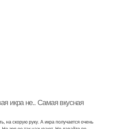
ая икра не.. Самая вкусная
ь, на скорую руку. А икра получается очень
. Не зря ее так называют. Но давайте по