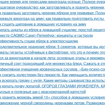
чшее время для пересадки винограда осенью: Полное руко
шаговое руководство: как заготавливать и хранить черенки
к правильно заготовить черенки яблони для прививки: Пол
режьте виноград на зиму: как правильно подготовить кусты
к сушить шиповник в домашних условиях на зиму
елать цукаты из яблок в домашней сушилке: простой рецеп
кестр CAGMO Санкт-Петербург: концерты и гастроли
фективность сушки яблок в электросушилке
одолжительное хранение яблок: 5 секретов, которые вы до
маты гиганты устойчивые к фитофторе: что это и почему эт
од за виноградом в начале лета: основные этапы и рекоме
личный сорт подходящий для множества блюд. Сажать в от
фективное очищение кровеносных сосудов. «Био-психо-со
к снизить холестерин без лекарств. Как уменьшить количес
к вскопать грядку с нуля. Какие методы садоводства исполь
к копать почву лопатой. ОГОРОД ГЛАЗАМИ ИНЖЕНЕРА. 
усные и полезные щи с краснокочанной капустой
к хранить морковь зимой 10+ способов в домашних условия
змножение черной смородины черенками летом. Размноже