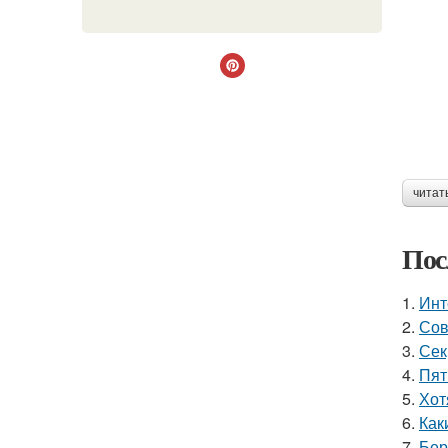
читат
Пос
1.
Инт
2.
Сов
3.
Сек
4.
Пят
5.
Хот
6.
Как
7.
Бер