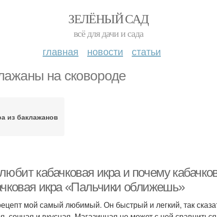
ЗЕЛЁНЫЙ САД
всё для дачи и сада
главная
новости
статьи
лажаны на сковороде
ра из баклажанов
любит кабачковая икра и почему кабачков
ачковая икра «Пальчики оближешь»
рецепт мой самый любимый. Он быстрый и легкий, так сказат
я, сочная и вкусная. Магазинная не может с ней сравниться