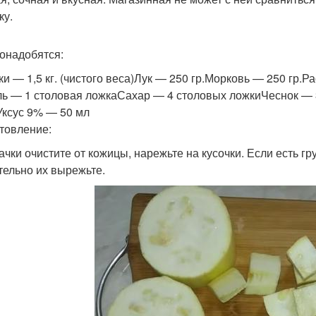
ку.
онадобятся:
ки — 1,5 кг. (чистого веса)Лук — 250 гр.Морковь — 250 гр.Р
ль — 1 столовая ложкаСахар — 4 столовых ложкиЧеснок — 
Уксус 9% — 50 мл
товление:
бачки очистите от кожицы, нарежьте на кусочки. Если есть г
тельно их вырежьте.