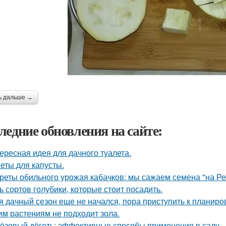
ь дальше →
ледние обновления на сайте:
ересная идея для дачного туалета.
еты для капусты.
реты обильного урожая кабачков: мы сажаем семена "на Р
ь сортов голубики, которые стоит посадить.
я дачный сезон еще не начался, пора приступить к планиро
им растениям не подходит зола.
ёзовый дёготь: эффективные способы применения в саду.