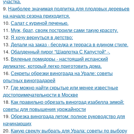
участка.
9.
Наиболее значимая подпитка для плодовых деревьев
на начало сезона приходится.
10.
Салат с куриной печенью.
11.
Муж, брат, свояк построили сами такую красоту.
12.
Я xoчу вepнутьcя в дeтcтвo:
13.
Делали на заказ - беседка и терраса в едином стиле.
14.
Обалденный пирог "Шарлотка С Капустой" -.
15.
Вяленые помидоры - настоящий испанский
деликатес, который легко приготовить дома.
16.
Секреты обрезки винограда на Урале: советы
опытных виноградарей
17.
Где можно найти скрытые или менее известные
достопримечательности в Москве
18.
Как правильно обрезать виноград изабелла зимой:
советы для повышения урожайности
19.
Обрезка винограда летом: полное руководство для
начинающих
20.
Какую свеклу выбрать для Урала: советы по выбору