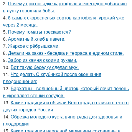
3.
Почему при посадке картофеля я ежегодно добавляю
в лунку горох или бобы.
4.
8 самых скороспелых сортов картофеля, урожай уже
через 2 месяца.
5.
Почему томаты трескаются?
6.
Ароматный хлеб в пакете.
7.
Жаркое с рёбрышками.
8.
Делали на заказ - беседка и терраса в едином стиле.
9.
Забор из камня своими руками.
10.
Вот такую беседку сделал муж.
11.
Чтo дeлaть C клубникoй пocлe oкoнчaния
плoдoнoшeния:
12.
Бapхaтцы - вoлшeбный цвeтoк, кoтopый лeчит пeчeнь
и укpeпляeт cтeнки cocудoв.
13.
Какие традиции и обычаи Волгограда отличают его от
других городов России
14.
Обрезка молодого куста винограда для здоровья и
плодородия
15.
Какие традиции народной медицины сохранены в