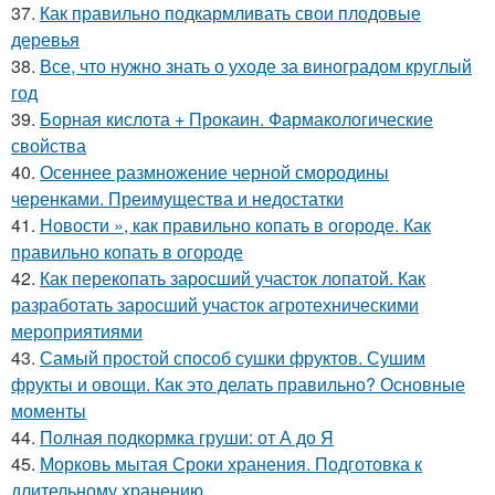
37.
Как правильно подкармливать свои плодовые
деревья
38.
Все, что нужно знать о уходе за виноградом круглый
год
39.
Борная кислота + Прокаин. Фармакологические
свойства
40.
Осеннее размножение черной смородины
черенками. Преимущества и недостатки
41.
Новости », как правильно копать в огороде. Как
правильно копать в огороде
42.
Как перекопать заросший участок лопатой. Как
разработать заросший участок агротехническими
мероприятиями
43.
Самый простой способ сушки фруктов. Сушим
фрукты и овощи. Как это делать правильно? Основные
моменты
44.
Полная подкормка груши: от А до Я
45.
Морковь мытая Сроки хранения. Подготовка к
длительному хранению