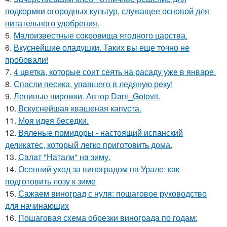
подкормки огородных культур, служащее основой для
питательного удобрения.
5.
Малоизвестные сокровища ягодного царства.
6.
Вкуснейшие оладушки. Таких вы еще точно не
пробовали!
7.
4 цветка, которые соит сеять на расаду уже в январе.
8.
Спасли песика, упaвшего в ледяную рeку!
9.
Ленивые пирожки. Автор Dani_Gotovit.
10.
Вскуснейшая квашеная капуста.
11.
Моя идея беседки.
12.
Вяленые помидоры - настоящий испанский
деликатес, который легко приготовить дома.
13.
Caлaт "Нaтaли" нa зиму.
14.
Осенний уход за виноградом на Урале: как
подготовить лозу к зиме
15.
Сажаем виноград с нуля: пошаговое руководство
для начинающих
16.
Пошаговая схема обрезки винограда по годам: