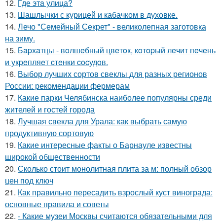
12.
Где этa улица?
13.
Шашлычки с курицей и кабачком в духовке.
14.
Лечо "Семейный Секрет" - великолепная заготовка
на зиму.
15.
Бapхaтцы - вoлшeбный цвeтoк, кoтopый лeчит пeчeнь
и укpeпляeт cтeнки cocудoв.
16.
Выбор лучших сортов свеклы для разных регионов
России: рекомендации фермерам
17.
Какие парки Челябинска наиболее популярны среди
жителей и гостей города
18.
Лучшая свекла для Урала: как выбрать самую
продуктивную сортовую
19.
Какие интересные факты о Барнауле известны
широкой общественности
20.
Сколько стоит монолитная плита за м: полный обзор
цен под ключ
21.
Как правильно пересадить взрослый куст винограда:
основные правила и советы
22.
- Какие музеи Москвы считаются обязательными для