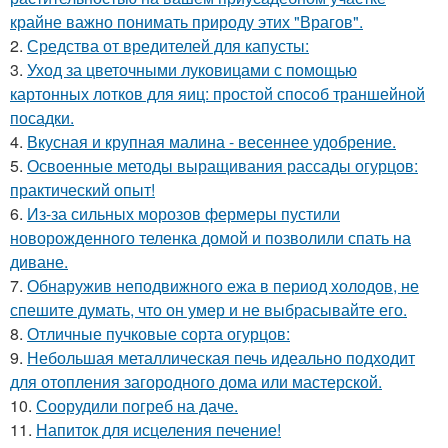
крайне важно понимать природу этих "Врагов".
2.
Средства от вредителей для капусты:
3.
Уход за цветочными луковицами с помощью
картонных лотков для яиц: простой способ траншейной
посадки.
4.
Вкусная и крупная малина - весеннее удобрение.
5.
Освоенные методы выращивания рассады огурцов:
практический опыт!
6.
Из-за сильных морозов фермеры пустили
новорожденного теленка домой и позволили спать на
диване.
7.
Обнаружив неподвижного ежа в период холодов, не
спешите думать, что он умер и не выбрасывайте его.
8.
Отличные пучковые сорта огурцов:
9.
Небольшая металлическая печь идеально подходит
для отопления загородного дома или мастерской.
10.
Соорудили погреб на даче.
11.
Напиток для исцеления печение!