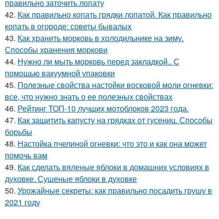
правильно заточить лопату
42.
Как правильно копать грядки лопатой. Как правильно
копать в огороде: советы бывалых
43.
Как хранить морковь в холодильнике на зиму.
Способы хранения моркови
44.
Нужно ли мыть морковь перед закладкой.. С
помощью вакуумной упаковки
45.
Полезные свойства настойки восковой моли огневки:
все, что нужно знать о ее полезных свойствах
46.
Рейтинг ТОП-10 лучших мотоблоков 2023 года.
47.
Как защитить капусту на грядках от гусениц. Способы
борьбы
48.
Настойка пчелиной огневки: что это и как она может
помочь вам
49.
Как сделать вяленые яблоки в домашних условиях в
духовке. Сушеные яблоки в духовке
50.
Урожайные секреты: как правильно посадить грушу в
2021 году