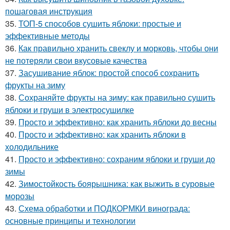
пошаговая инструкция
35.
ТОП-5 способов сушить яблоки: простые и
эффективные методы
36.
Как правильно хранить свеклу и морковь, чтобы они
не потеряли свои вкусовые качества
37.
Засушивание яблок: простой способ сохранить
фрукты на зиму
38.
Сохраняйте фрукты на зиму: как правильно сушить
яблоки и груши в электросушилке
39.
Просто и эффективно: как хранить яблоки до весны
40.
Просто и эффективно: как хранить яблоки в
холодильнике
41.
Просто и эффективно: сохраним яблоки и груши до
зимы
42.
Зимостойкость боярышника: как выжить в суровые
морозы
43.
Схема обработки и ПОДКОРМКИ винограда:
основные принципы и технологии