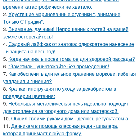
времени катастрофически не хватало.
2.
Хрустящие маринованные огурчики ", внимание,
Только С Грядки".
3.
Внимание, дачники! Непрошенных гостей на вашей
земле остерегайтесь!
4.
Садовый лайфхак от знатока: однократное нанесение
- и защита на весь год!
5.
Когда начинать посев томатов для здоровой рассады?
6.
"Заметили - уничтожайте без промедления!
7.
Как обеспечить длительное хранение моркови, избегая
увядания и гниения?
8.
Краткая инструкция по уходу за декабристом в
преддверии цветения:
9.
Небольшая металлическая печь идеально подходит
для отопления загородного дома или мастерской.
10.
Обшил своими руками дом - делюсь результатом а.
11.
Дачникам в помощь классная идея - шпалера,
которая принимает любую форму.