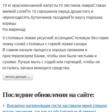
10 кг краснокочанной капусты10 листиков лавраСтакан
мелкой солиПо 10 горошинок перца душистого и
чёрногодесять бутончиков гвоздикиПо вкусу порошка
корицы
На маринад:
3 столовых ложки уксусной эссенцииСтоловую без горки
ложку соли2 столовых с горкой ложки сахара
В самом начале процесса хорошо промоем и
простерилизуем банки, чтобы они были чистыми и
сухими. Лучше мыть с содой или горчицей, чтобы не
осталось запаха моющего средства.
читать дальше →
Последние обновления на сайте:
1.
Внезапно нагрянувшие гости заставили меня спешно
искать решение, так как на обстоятельный ремонт