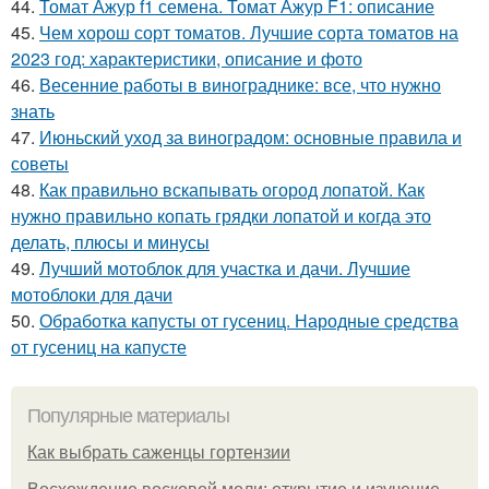
44.
Томат Ажур f1 семена. Томат Ажур F1: описание
45.
Чем хорош сорт томатов. Лучшие сорта томатов на
2023 год: характеристики, описание и фото
46.
Весенние работы в винограднике: все, что нужно
знать
47.
Июньский уход за виноградом: основные правила и
советы
48.
Как правильно вскапывать огород лопатой. Как
нужно правильно копать грядки лопатой и когда это
делать, плюсы и минусы
49.
Лучший мотоблок для участка и дачи. Лучшие
мотоблоки для дачи
50.
Обработка капусты от гусениц. Народные средства
от гусениц на капусте
Популярные материалы
Как выбрать саженцы гортензии