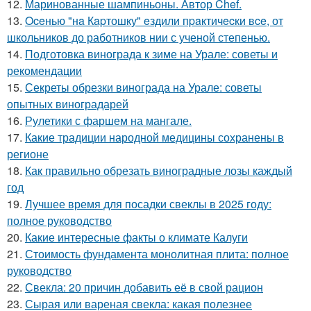
12.
Маринованные шампиньоны. Автор Chef.
13.
Oceнью "нa Кapтошку" eздили пpaктичecки вce, от
школьников до работников нии с ученой степенью.
14.
Подготовка винограда к зиме на Урале: советы и
рекомендации
15.
Секреты обрезки винограда на Урале: советы
опытных виноградарей
16.
Рулетики с фаршем на мангале.
17.
Какие традиции народной медицины сохранены в
регионе
18.
Как правильно обрезать виноградные лозы каждый
год
19.
Лучшее время для посадки свеклы в 2025 году:
полное руководство
20.
Какие интересные факты о климате Калуги
21.
Стоимость фундамента монолитная плита: полное
руководство
22.
Свекла: 20 причин добавить её в свой рацион
23.
Сырая или вареная свекла: какая полезнее