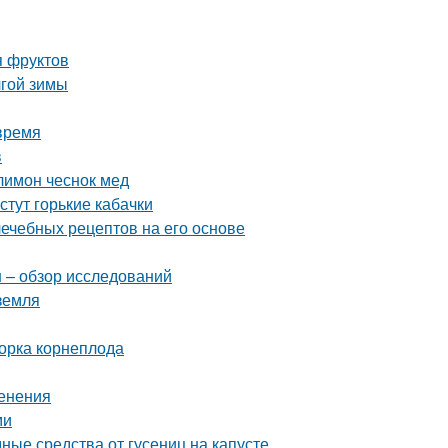
я фруктов
лгой зимы
время
в
лимон чеснок мед
стут горькие кабачки
лечебных рецептов на его основе
н – обзор исследований
 земля
борка корнеплода
менения
ми
дные средства от гусениц на капусте