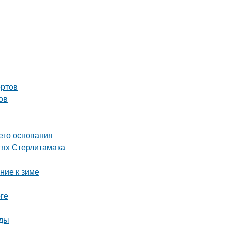
ортов
ов
его основания
тях Стерлитамака
ние к зиме
ге
оды