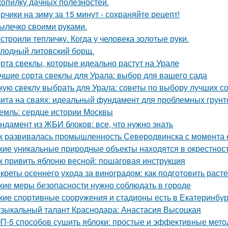
копилку дачных полезностей.
рчики на зиму за 15 минут - сохраняйте рецепт!
ылечко своими руками.
строили тепличку. Когда у человека золотые руки.
лодный литовский борщ.
рта свеклы, которые идеально растут на Урале
чшие сорта свеклы для Урала: выбор для вашего сада
кую свеклу выбрать для Урала: советы по выбору лучших с
ита на сваях: идеальный фундамент для проблемных грунт
емль: сердце истории Москвы
ндамент из ЖБИ блоков: все, что нужно знать
к развивалась промышленность Северодвинска с момента 
кие уникальные природные объекты находятся в окрестнос
к привить яблоню весной: пошаговая инструкция
креты осеннего ухода за виноградом: как подготовить расте
кие меры безопасности нужно соблюдать в городе
кие спортивные сооружения и стадионы есть в Екатеринбур
зыкальный талант Краснодара: Анастасия Высоцкая
П-5 способов сушить яблоки: простые и эффективные мет