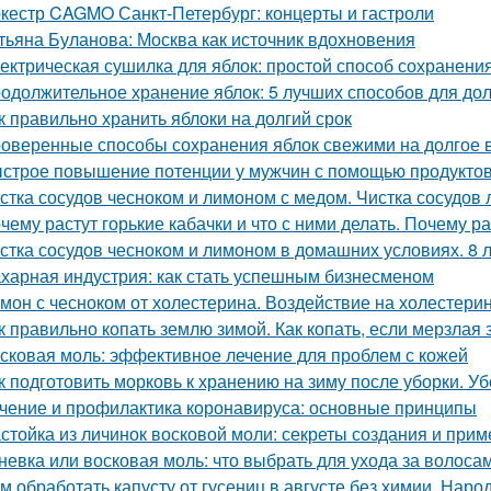
кестр CAGMO Санкт-Петербург: концерты и гастроли
тьяна Буланова: Москва как источник вдохновения
ектрическая сушилка для яблок: простой способ сохранени
одолжительное хранение яблок: 5 лучших способов для до
к правильно хранить яблоки на долгий срок
оверенные способы сохранения яблок свежими на долгое 
строе повышение потенции у мужчин с помощью продукто
стка сосудов чесноком и лимоном с медом. Чистка сосудов 
чему растут горькие кабачки и что с ними делать. Почему ра
стка сосудов чесноком и лимоном в домашних условиях. 8 
харная индустрия: как стать успешным бизнесменом
мон с чесноком от холестерина. Воздействие на холестери
к правильно копать землю зимой. Как копать, если мерзлая
сковая моль: эффективное лечение для проблем с кожей
к подготовить морковь к хранению на зиму после уборки. У
чение и профилактика коронавируса: основные принципы
стойка из личинок восковой моли: секреты создания и при
невка или восковая моль: что выбрать для ухода за волоса
м обработать капусту от гусениц в августе без химии. Наро