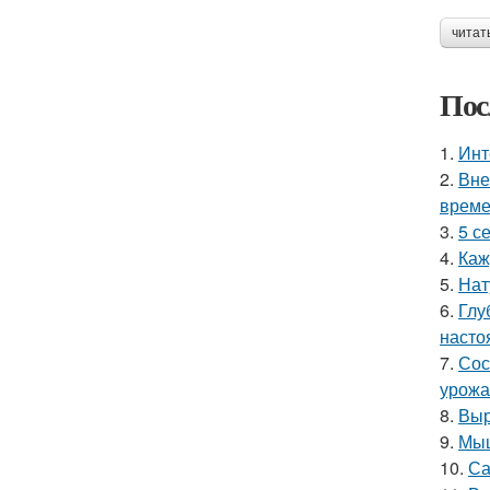
читат
Пос
1.
Инт
2.
Вне
време
3.
5 с
4.
Каж
5.
Нат
6.
Глу
насто
7.
Сос
урожа
8.
Выр
9.
Мыш
10.
Са