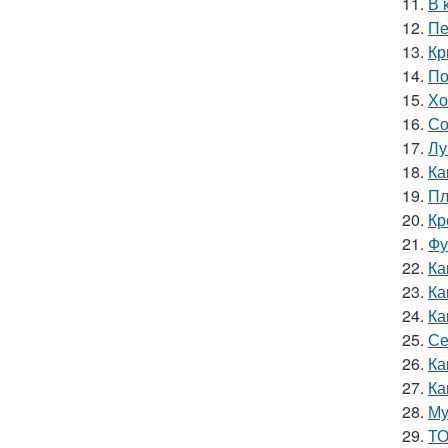
11.
В 
12.
Пе
13.
Кр
14.
По
15.
Хо
16.
Со
17.
Лу
18.
Ка
19.
Пл
20.
Кр
21.
Фу
22.
Ка
23.
Ка
24.
Ка
25.
Се
26.
Ка
27.
Ка
28.
Му
29.
ТО