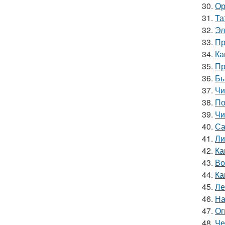
30.
Ор
31.
Та
32.
Эл
33.
Пр
34.
Ка
35.
Пр
36.
Бы
37.
Чи
38.
По
39.
Чи
40.
Са
41.
Ли
42.
Ка
43.
Во
44.
Ка
45.
Ле
46.
На
47.
Ог
48.
Че