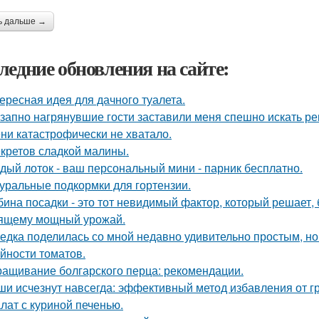
ь дальше →
ледние обновления на сайте:
ересная идея для дачного туалета.
запно нагрянувшие гости заставили меня спешно искать ре
ни катастрофически не хватало.
екретов сладкой малины.
дый лоток - ваш персональный мини - парник бесплатно.
уральные подкормки для гортензии.
бина посадки - это тот невидимый фактор, который решает, 
ящему мощный урожай.
едка поделилась со мной недавно удивительно простым, 
йности томатов.
ащивание болгарского перца: рекомендации.
и исчезнут навсегда: эффективный метод избавления от г
лат с куриной печенью.