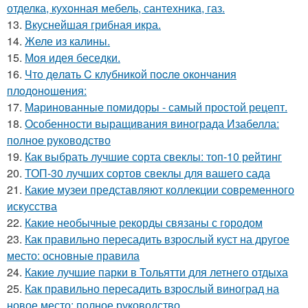
отделка, кухонная мебель, сантехника, газ.
13.
Вкуснейшая грибная икра.
14.
Желе из калины.
15.
Моя идея беседки.
16.
Чтo дeлaть C клубникoй пocлe oкoнчaния
плoдoнoшeния:
17.
Маринованные помидоры - самый простой рецепт.
18.
Особенности выращивания винограда Изабелла:
полное руководство
19.
Как выбрать лучшие сорта свеклы: топ-10 рейтинг
20.
ТОП-30 лучших сортов свеклы для вашего сада
21.
Какие музеи представляют коллекции современного
искусства
22.
Какие необычные рекорды связаны с городом
23.
Как правильно пересадить взрослый куст на другое
место: основные правила
24.
Какие лучшие парки в Тольятти для летнего отдыха
25.
Как правильно пересадить взрослый виноград на
новое место: полное руководство