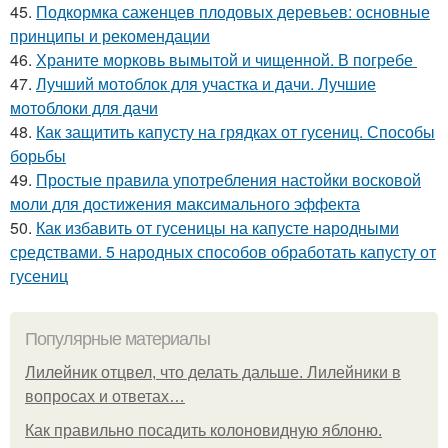
45.
Подкормка саженцев плодовых деревьев: основные
принципы и рекомендации
46.
Храните морковь вымытой и чищенной. В погребе
47.
Лучший мотоблок для участка и дачи. Лучшие
мотоблоки для дачи
48.
Как защитить капусту на грядках от гусениц. Способы
борьбы
49.
Простые правила употребления настойки восковой
моли для достижения максимального эффекта
50.
Как избавить от гусеницы на капусте народными
средствами. 5 народных способов обработать капусту от
гусениц
Популярные материалы
Лилейник отцвел, что делать дальше. Лилейники в
вопросах и ответах…
Как правильно посадить колоновидную яблоню.