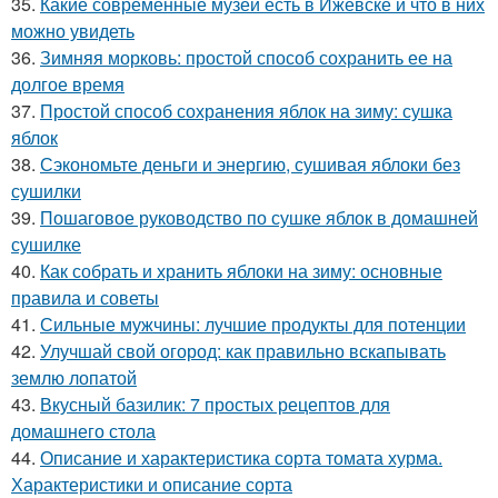
35.
Какие современные музеи есть в Ижевске и что в них
можно увидеть
36.
Зимняя морковь: простой способ сохранить ее на
долгое время
37.
Простой способ сохранения яблок на зиму: сушка
яблок
38.
Сэкономьте деньги и энергию, сушивая яблоки без
сушилки
39.
Пошаговое руководство по сушке яблок в домашней
сушилке
40.
Как собрать и хранить яблоки на зиму: основные
правила и советы
41.
Сильные мужчины: лучшие продукты для потенции
42.
Улучшай свой огород: как правильно вскапывать
землю лопатой
43.
Вкусный базилик: 7 простых рецептов для
домашнего стола
44.
Описание и характеристика сорта томата хурма.
Характеристики и описание сорта