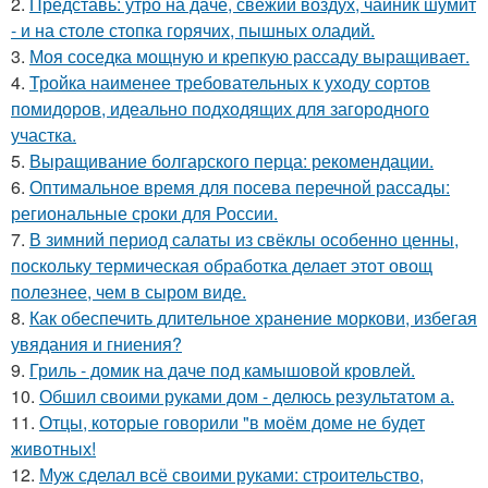
2.
Представь: утро на даче, свежий воздух, чайник шумит
- и на столе стопка горячих, пышных оладий.
3.
Моя соседка мощную и крепкую рассаду выращивает.
4.
Тройка наименее требовательных к уходу сортов
помидоров, идеально подходящих для загородного
участка.
5.
Выращивание болгарского перца: рекомендации.
6.
Оптимальное время для посева перечной рассады:
региональные сроки для России.
7.
В зимний период салаты из свёклы особенно ценны,
поскольку термическая обработка делает этот овощ
полезнее, чем в сыром виде.
8.
Как обеспечить длительное хранение моркови, избегая
увядания и гниения?
9.
Гриль - домик на даче под камышовой кровлей.
10.
Обшил своими руками дом - делюсь результатом а.
11.
Отцы, которые говорили "в моём доме не будет
животных!
12.
Муж сделал всё своими руками: строительство,