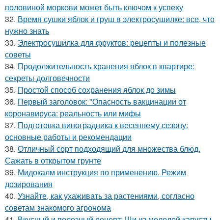
половиной моркови может быть ключом к успеху
32.
Время сушки яблок и груш в электросушилке: все, что
нужно знать
33.
Электросушилка для фруктов: рецепты и полезные
советы
34.
Продолжительность хранения яблок в квартире:
секреты долговечности
35.
Простой способ сохранения яблок до зимы
36.
Первый заголовок: "Опасность вакцинации от
коронавируса: реальность или мифы
37.
Подготовка виноградника к весеннему сезону:
основные работы и рекомендации
38.
Отличный сорт подходящий для множества блюд.
Сажать в открытом грунте
39.
Мидокалм инструкция по применению. Режим
дозирования
40.
Узнайте, как ухаживать за растениями, согласно
советам знакомого агронома
41.
Вкусный и полезный рецепт: Щи из молодой капусты