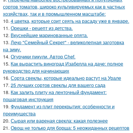
сортов томатов, широко культивируемых как в частных
хозяйствах, так и в промышленном масштабе:
10.
4 цветка, которые соит сеять на расаду уже в январе.
11.
Орешки - рецепт из детства.
12.
Вкуснейшие маринованные опята.
13.
Лечо "Семейный Секрет" - великолепная заготовка
на зиму.
14.
Огурчики пикули. Автор Chef.
15.
Как вырастить виноград Изабелла на даче: полное
руководство для начинающих
16.
Сорта свеклы, которые идеально растут на Урале
17.
25 лучших сортов свеклы для вашего сада
18.
Как залить плиту на ленточный фундамент:
пошаговая инструкция
19.
Фундамент из плит перекрытия: особенности и
преимущества
20.
Сырая или вареная свекла: какая полезнее
21.
Овощ не только для борща: 5 неожиданных рецептов