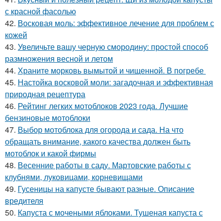
с красной фасолью
42.
Восковая моль: эффективное лечение для проблем с
кожей
43.
Увеличьте вашу черную смородину: простой способ
размножения весной и летом
44.
Храните морковь вымытой и чищенной. В погребе
45.
Настойка восковой моли: загадочная и эффективная
природная рецептура
46.
Рейтинг легких мотоблоков 2023 года. Лучшие
бензиновые мотоблоки
47.
Выбор мотоблока для огорода и сада. На что
обращать внимание, какого качества должен быть
мотоблок и какой фирмы
48.
Весенние работы в саду. Мартовские работы с
клубнями, луковицами, корневищами
49.
Гусеницы на капусте бывают разные. Описание
вредителя
50.
Капуста с мочеными яблоками. Тушеная капуста с