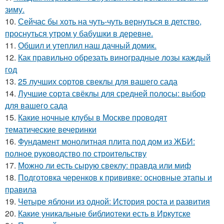
зиму.
10.
Сейчас бы хоть на чуть-чуть вернуться в детство,
проснуться утром у бабушки в деревне.
11.
Обшил и утеплил наш дачный домик.
12.
Как правильно обрезать виноградные лозы каждый
год
13.
25 лучших сортов свеклы для вашего сада
14.
Лучшие сорта свёклы для средней полосы: выбор
для вашего сада
15.
Какие ночные клубы в Москве проводят
тематические вечеринки
16.
Фундамент монолитная плита под дом из ЖБИ:
полное руководство по строительству
17.
Можно ли есть сырую свеклу: правда или миф
18.
Подготовка черенков к прививке: основные этапы и
правила
19.
Четыре яблони из одной: История роста и развития
20.
Какие уникальные библиотеки есть в Иркутске