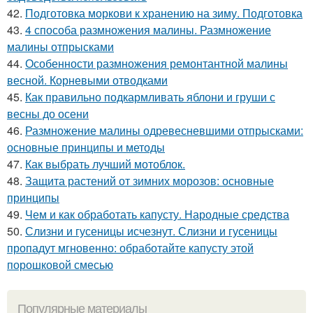
42.
Подготовка моркови к хранению на зиму. Подготовка
43.
4 способа размножения малины. Размножение
малины отпрысками
44.
Особенности размножения ремонтантной малины
весной. Корневыми отводками
45.
Как правильно подкармливать яблони и груши с
весны до осени
46.
Размножение малины одревесневшими отпрысками:
основные принципы и методы
47.
Как выбрать лучший мотоблок.
48.
Защита растений от зимних морозов: основные
принципы
49.
Чем и как обработать капусту. Народные средства
50.
Слизни и гусеницы исчезнут. Слизни и гусеницы
пропадут мгновенно: обработайте капусту этой
порошковой смесью
Популярные материалы