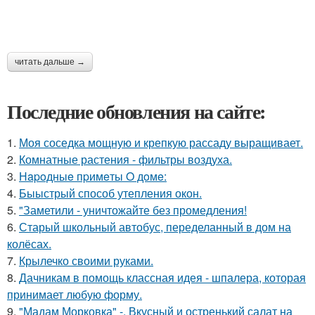
читать дальше →
Последние обновления на сайте:
1.
Моя соседка мощную и крепкую рассаду выращивает.
2.
Комнатные растения - фильтры воздуха.
3.
Нapoдныe пpимeты O дoмe:
4.
Быыстрый способ утепления окон.
5.
"Заметили - уничтожайте без промедления!
6.
Старый школьный автобус, переделанный в дом на
колёсах.
7.
Крылечко своими руками.
8.
Дачникам в помощь классная идея - шпалера, которая
принимает любую форму.
9.
"Мадам Морковка" -. Вкусный и остренький салат на