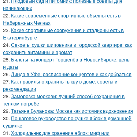
21.
Плодовый сад и питомник: полезные советы для
начинающих
22.
Какие современные спортивные объекты есть в
Набережных Челнах
23.
Какие спортивные сооружения и стадионы есть в
Екатеринбурге
24.
Секреты сушки шиповника в городской квартире: как
сохранить витамины и аромат
25.
Билеты на концерт Горшенёв в Новосибирске: цены
и даты
26.
Линда в Уфе: расписание концертов и как добраться
27.
Как правильно хранить тыкву в доме: советы и
рекомендации
28.
Заморозка моркови: лучший способ сохранения в
теплом погребе
29.
Татьяна Буланова: Москва как источник вдохновения
30.
Пошаговое руководство по сушке яблок в домашней
сушилке
31.
Холодильник для хранения яблок: миф или