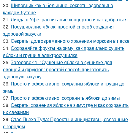
30.
Шиповник как в больнице: секреты здоровья в
каждом бутоне
31.
Линда в Уфе: расписание концертов и как добраться
32.
Посушивание яблок: простой способ создания
здоровой закуски
33.
Секреты долговременного хранения моркови в песке
34.
Сохраняйте фрукты на зиму: как правильно сушить
яблоки и груши в электросушилке
35.
Заголовок 1: "Сушеные яблоки в сушилке для
овощей и фруктов: простой способ приготовить
здоровую закуску
36.
Просто и эффективно: сохраним яблоки и груши до
зимы
37.
Просто и эффективно: сохранить яблоки до зимы
38.
Секреты хранения яблок на зиму: где и как сохранить
их свежими
39.
Стас Пьеха Тула: Проекты и инициативы, связанные
с городом