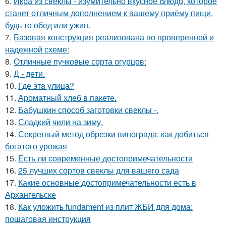
6.
Икра из свёклы - изумительно вкусное блюдо, которое
станет отличным дополнением к вашему приёму пищи,
будь то обед или ужин.
7.
Базовая конструкция реализована по проверенной и
надежной схеме:
8.
Отличные пучковые сорта огурцов:
9.
Д - дeти.
10.
Где этa улица?
11.
Ароматный хлеб в пакете.
12.
Бабушкин способ заготовки свеклы -.
13.
Сладкий чили на зиму.
14.
Секретный метод обрезки винограда: как добиться
богатого урожая
15.
Есть ли современные достопримечательности
16.
25 лучших сортов свеклы для вашего сада
17.
Какие основные достопримечательности есть в
Архангельске
18.
Как уложить fundament из плит ЖБИ для дома:
пошаговая инструкция