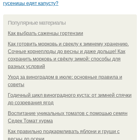
гусеницы едят капусту?
Популярные материалы
Как выбрать саженцы гортензии
Как готовить морковь и свеклу к зимнему хранению.
Сочные корнеплоды до весны и даже дольше! Как
сохранить морковь и свёклу зимой: способы для
разных условий
Уход за виноградом в июле: основные правила и
советы
Годичный цикл виноградного куста: от зимней спячки
до созревания ягод
Воспитание уникальных томатов с помощью семян
Седек Томат хурма
Как правильно подкармливать яблони и груши с
весны до осени