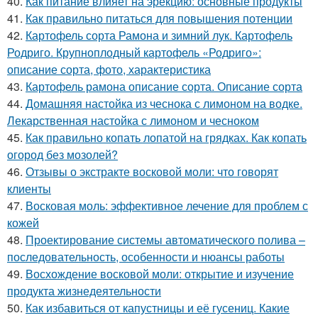
40.
Как питание влияет на эрекцию: основные продукты
41.
Как правильно питаться для повышения потенции
42.
Картофель сорта Рамона и зимний лук. Картофель
Родриго. Крупноплодный картофель «Родриго»:
описание сорта, фото, характеристика
43.
Картофель рамона описание сорта. Описание сорта
44.
Домашняя настойка из чеснока с лимоном на водке.
Лекарственная настойка с лимоном и чесноком
45.
Как правильно копать лопатой на грядках. Как копать
огород без мозолей?
46.
Отзывы о экстракте восковой моли: что говорят
клиенты
47.
Восковая моль: эффективное лечение для проблем с
кожей
48.
Проектирование системы автоматического полива –
последовательность, особенности и нюансы работы
49.
Восхождение восковой моли: открытие и изучение
продукта жизнедеятельности
50.
Как избавиться от капустницы и её гусениц. Какие