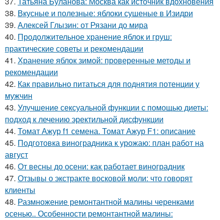
37.
Татьяна Буланова: Москва как источник вдохновения
38.
Вкусные и полезные: яблоки сушеные в Изидри
39.
Алексей Глызин: от Рязани до мира
40.
Продолжительное хранение яблок и груш:
практические советы и рекомендации
41.
Хранение яблок зимой: проверенные методы и
рекомендации
42.
Как правильно питаться для поднятия потенции у
мужчин
43.
Улучшение сексуальной функции с помощью диеты:
подход к лечению эректильной дисфункции
44.
Томат Ажур f1 семена. Томат Ажур F1: описание
45.
Подготовка виноградника к урожаю: план работ на
август
46.
От весны до осени: как работает виноградник
47.
Отзывы о экстракте восковой моли: что говорят
клиенты
48.
Размножение ремонтантной малины черенками
осенью.. Особенности ремонтантной малины: