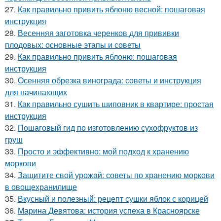
27.
Как правильно привить яблоню весной: пошаговая
инструкция
28.
Весенняя заготовка черенков для прививки
плодовых: основные этапы и советы
29.
Как правильно привить яблоню: пошаговая
инструкция
30.
Осенняя обрезка винограда: советы и инструкция
для начинающих
31.
Как правильно сушить шиповник в квартире: простая
инструкция
32.
Пошаговый гид по изготовлению сухофруктов из
груш
33.
Просто и эффективно: мой подход к хранению
моркови
34.
Защитите свой урожай: советы по хранению моркови
в овощехранилище
35.
Вкусный и полезный: рецепт сушки яблок с корицей
36.
Марина Девятова: история успеха в Красноярске