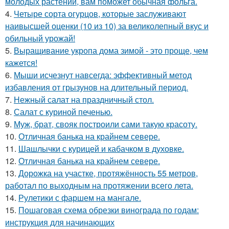
молодых растений, вам поможет обычная фольга.
4.
Четыре сорта огурцов, которые заслуживают
наивысшей оценки (10 из 10) за великолепный вкус и
обильный урожай!
5.
Выращивание укропа дома зимой - это проще, чем
кажется!
6.
Мыши исчезнут навсегда: эффективный метод
избавления от грызунов на длительный период.
7.
Нежный салат на праздничный стол.
8.
Салат с куриной печенью.
9.
Муж, брат, свояк построили сами такую красоту.
10.
Отличная банька на крайнем севере.
11.
Шашлычки с курицей и кабачком в духовке.
12.
Отличная банька на крайнем севере.
13.
Дорожка на участке, протяжённость 55 метров,
работал по выходным на протяжении всего лета.
14.
Рулетики с фаршем на мангале.
15.
Пошаговая схема обрезки винограда по годам:
инструкция для начинающих