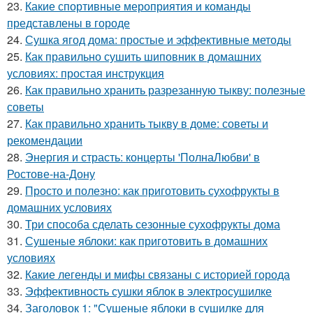
23.
Какие спортивные мероприятия и команды
представлены в городе
24.
Сушка ягод дома: простые и эффективные методы
25.
Как правильно сушить шиповник в домашних
условиях: простая инструкция
26.
Как правильно хранить разрезанную тыкву: полезные
советы
27.
Как правильно хранить тыкву в доме: советы и
рекомендации
28.
Энергия и страсть: концерты 'ПолнаЛюбви' в
Ростове-на-Дону
29.
Просто и полезно: как приготовить сухофрукты в
домашних условиях
30.
Три способа сделать сезонные сухофрукты дома
31.
Сушеные яблоки: как приготовить в домашних
условиях
32.
Какие легенды и мифы связаны с историей города
33.
Эффективность сушки яблок в электросушилке
34.
Заголовок 1: "Сушеные яблоки в сушилке для