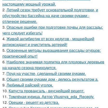
настоящему мощный урожай.
2.
Летний сезон требует основательной подготовки, и
обустройство бассейна на даче своими руками -
отличное решение.
3.
Опасные ошибки при подготовке почвы для рассады:
чего следует избегать!
4.
Живой антибиотик от всех недугов - мощнейший
антиоксидант и очиститель артерий!
5.
Освоенные методы выращивания рассады огурцов:
практический опыт!
6.
Наиболее значимая подпитка для плодовых деревьев
на начало сезона приходится.
7.
Пруд на участке, сделанный своими руками.
8.
Обшил своими руками дом - делюсь результатом а.
9.
Любимый райский уголок.
10.
Капуста провансаль - вкуснейший рецепт.
11.
Томлёная курица. Автор Vkusnya_eda_Recepty.
12.
Орешки - рецепт из детства.