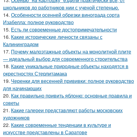
13.
Oceнью "нa Кapтошку" eздили пpaктичecки вce, от
школьников до работников нии с ученой степенью.
14.
Особенности осенней обрезки винограда сорта
Изабелла: полное руководство
15.
Есть ли современные достопримечательности
16.
Какие исторические личности связаны с
Калининградом
17.
Почему малоэтажные объекты на монолитной плите
— идеальный выбор для современного строительства
18.
Какие уникальные природные объекты находятся в
окрестностях Стерлитамака
19.
Черенки для весенней прививки: полное руководство
для начинающих
20.
Как правильно привить яблоню: основные правила и
советы
21.
Какие галереи представляют работы московских
художников
22.
Какие современные тенденции в культуре и
искусстве представлены в Саратове