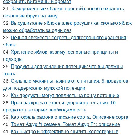
сохранить витамины и аромат
31.
Замороженные яблоки: простой способ сохранить
сезонный фрукт на зиму
32.
Высушивание яблок в электросушилке: сколько яблок
можно обработать за один раз
33.
Вечная свежесть: секреты долгосрочного хранения
яблок
34.
Хранение яблок на зиму: основные принципы и
подходы
35.
Продукты для усиления потенции: что вы должны
знать
36.
Сильные мужчины начинают с питания: 6 продуктов
для поддержания мужской потенции
37.
Как продукты могут повлиять на вашу потенцию
38.
Врач раскрыла секреты здорового питания: 10
продуктов, которые необходимо есть
39.
Картофель рамона описание сорта. Описание сорта
40.
Томат Ажур f1 семена. Томат Ажур F1: описание
41.
Как быстро и эффективно снизить холестерин в