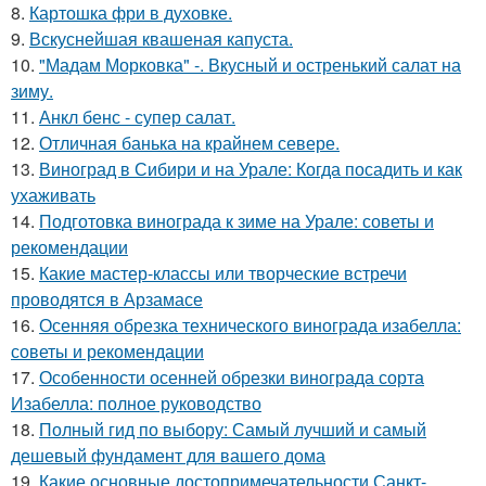
8.
Картошка фри в духовке.
9.
Вскуснейшая квашеная капуста.
10.
"Мадам Морковка" -. Вкусный и остренький салат на
зиму.
11.
Анкл бенс - супер салат.
12.
Отличная банька на крайнем севере.
13.
Виноград в Сибири и на Урале: Когда посадить и как
ухаживать
14.
Подготовка винограда к зиме на Урале: советы и
рекомендации
15.
Какие мастер-классы или творческие встречи
проводятся в Арзамасе
16.
Осенняя обрезка технического винограда изабелла:
советы и рекомендации
17.
Особенности осенней обрезки винограда сорта
Изабелла: полное руководство
18.
Полный гид по выбору: Самый лучший и самый
дешевый фундамент для вашего дома
19.
Какие основные достопримечательности Санкт-