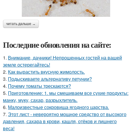
читать дальше →
Последние обновления на сайте:
1.
Внимание, дачники! Непрошенных гостей на вашей
земле остерегайтесь!
2.
Как вырастить вкусную жимолость.
3.
Подыскиваете альтернативу петунии?
4.
Почему томаты трескаются?
5.
Приготовление: 1. мы смешиваем все сухие продукты:
манку, муку, сахар, разрыхлитель.
6.
Малоизвестные сокровища ягодного царства.
7.
Этот лист - невероятно мощное средство от высокого
давления, сахара в крови, кашля, отёков и лишнего
веса!