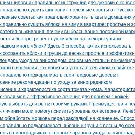
шим шиповник правильно: инструкция для духовки с конве
к правильно сушить шиповник: полезные советы от Русско
лезные советы: как правильно хранить тыквы в домашних 
к правильно сушить яблоки на зиму в квартире: простые и
ратегия выживания: почему выбрасывание половиной морк
осто и быстро: рецепт сушки яблок на электросушилке
ишком много яблок? Здесь 3 способа, как их использовать
к сохранить яблоки и груши до весны: простые и эффектив
лендарь ухода за виноградом: основные этапы и рекоменд
ожай в изобилии: как добиться успеха в сельском хозяйстве
к правильно подкармливать свои плодовые деревья
сенние рекомендации по уходу за виноградником
исание и характеристика сорта томата хурма. Характеристи
сковая моль: эффективное лечение для проблем с кожей
кую выбрать для рытья своими руками. Преимущества и не
к личинки моли помогут снизить уровень холестерина. Лече
м обработать морковь перед закладкой на хранение. Спосо
к правильно подкармливать яблони и груши с весны до осе
ень в виноградниках: основные правила ухода за виноград