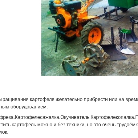
ыращивания картофеля желательно прибрести или на время
ным оборудованием:
 фреза.Картофелесажалка.Окучиватель.Картофелекопалка.П
тить картофель можно и без техники, но это очень трудоём
лок.