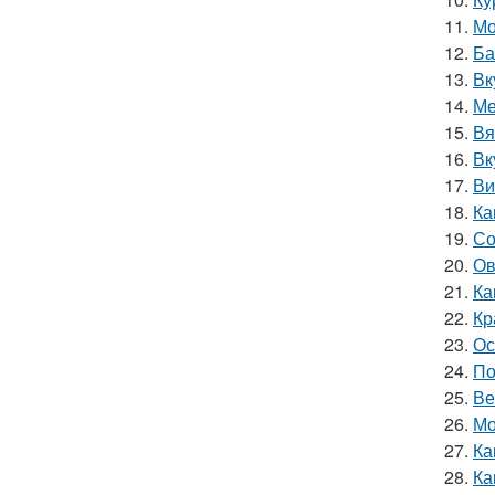
11.
Мо
12.
Ба
13.
Вк
14.
Ме
15.
Вя
16.
Вк
17.
Ви
18.
Ка
19.
Со
20.
Ов
21.
Ка
22.
Кр
23.
Ос
24.
По
25.
Ве
26.
Мо
27.
Ка
28.
Ка