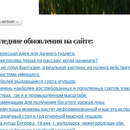
ь дальше →
ледние обновления на сайте:
ересная идея для дачного туалета.
ки посева перца на рассаду: когда начинать?
 не плод фантазии, а реальная картина: из полена действи
ностями умершего.
более выдающиеся сорта огурцов:
ечень наиболее востребованных и популярных сортов тома
ствах, так и в промышленном масштабе:
омендации для получения богатого урожая лука:
ему ваша морковь растет деформированной и как это испр
здничный стол в год огненной красной лошади.
а купца Бугрова, 19 век, г. володарск, нижегородская обл.
риные бочонки с грибной начинкой.