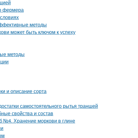
кцией
го фермера
условиях
 эффективные методы
ови может быть ключом к успеху
ные методы
ации
ки и описание сорта
достатки самостоятельного рытья траншей
бные свойства и состав
б №4. Хранение моркови в глине
ни
ом