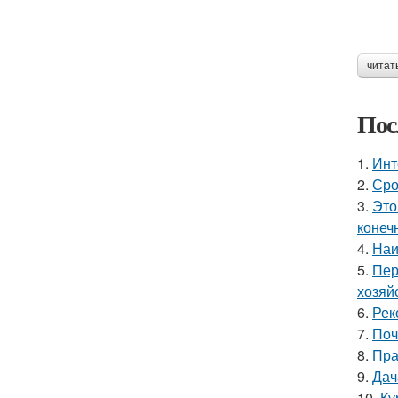
читат
Пос
1.
Инт
2.
Сро
3.
Это
конеч
4.
Наи
5.
Пер
хозяй
6.
Рек
7.
Поч
8.
Пра
9.
Дач
10.
Ку