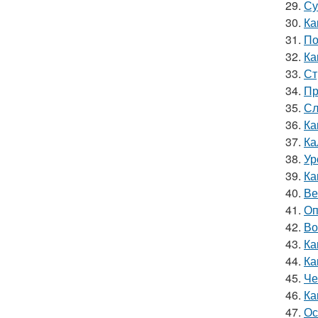
29.
Су
30.
Ка
31.
По
32.
Ка
33.
Ст
34.
Пр
35.
Сл
36.
Ка
37.
Ка
38.
Ур
39.
Ка
40.
Ве
41.
Оп
42.
Во
43.
Ка
44.
Ка
45.
Че
46.
Ка
47.
Ос