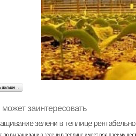
ь дальше →
 может заинтересовать
ащивание зелени в теплице рентабельнос
с по выращиванию зелени в теплице имеет ряд преимущест