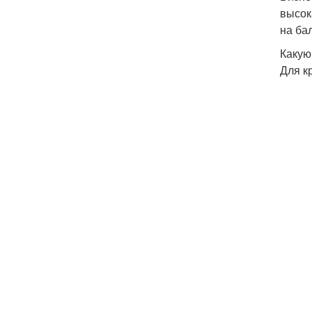
высок
на ба
Какую
Для к