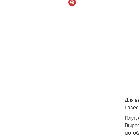
Для в
навес
Плуг,
Вырас
мотоб