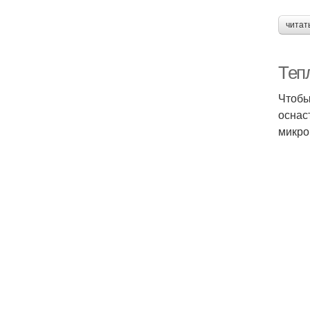
читат
Теп
Чтобы
оснас
микро