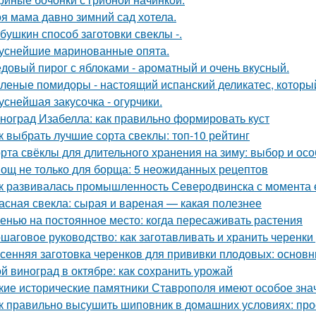
я мама давно зимний сад хотела.
бушкин способ заготовки свеклы -.
уснейшие маринованные опята.
довый пирог с яблоками - ароматный и очень вкусный.
леные помидоры - настоящий испанский деликатес, который
уснейшая закусочка - огурчики.
ноград Изабелла: как правильно формировать куст
к выбрать лучшие сорта свеклы: топ-10 рейтинг
рта свёклы для длительного хранения на зиму: выбор и ос
ощ не только для борща: 5 неожиданных рецептов
к развивалась промышленность Северодвинска с момента 
асная свекла: сырая и вареная — какая полезнее
енью на постоянное место: когда пересаживать растения
шаговое руководство: как заготавливать и хранить черенки
сенняя заготовка черенков для прививки плодовых: основн
й виноград в октябре: как сохранить урожай
кие исторические памятники Ставрополя имеют особое зна
к правильно высушить шиповник в домашних условиях: про