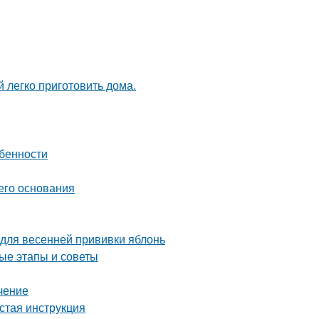
 легко приготовить дома.
обенности
его основания
 для весенней прививки яблонь
ые этапы и советы
чение
стая инструкция