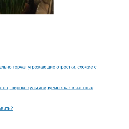
тельно торчат угрожающие отростки, схожие с
тов, широко культивируемых как в частных
авить?