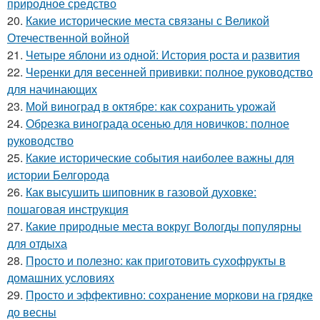
природное средство
20.
Какие исторические места связаны с Великой
Отечественной войной
21.
Четыре яблони из одной: История роста и развития
22.
Черенки для весенней прививки: полное руководство
для начинающих
23.
Мой виноград в октябре: как сохранить урожай
24.
Обрезка винограда осенью для новичков: полное
руководство
25.
Какие исторические события наиболее важны для
истории Белгорода
26.
Как высушить шиповник в газовой духовке:
пошаговая инструкция
27.
Какие природные места вокруг Вологды популярны
для отдыха
28.
Просто и полезно: как приготовить сухофрукты в
домашних условиях
29.
Просто и эффективно: сохранение моркови на грядке
до весны