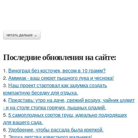
читать дальше →
Последние обновления на сайте:
1.
Виноград без косточек, весом в 10 грамм?
2.
Аммиак - ваш секрет пышного лука и чеснока!
3.
Наш проект стартовал как задумка создать
компактную беседку для отдыха.
4.
Представь: утро на даче, свежий воздух, чайник шумит
- и на столе стопка горячих, пышных оладий.
5.
5 самоплодных сортов груш, идеально подходящих
для вашего сада.
6.
Удобрение, чтобы рассада была крепкoй.
7.
Эпоха детства известного мальчика!