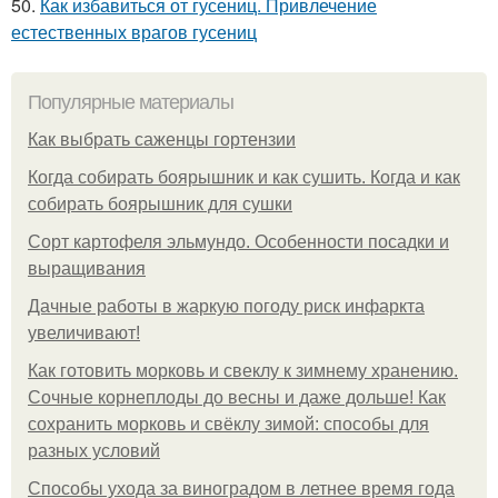
50.
Как избавиться от гусениц. Привлечение
естественных врагов гусениц
Популярные материалы
Как выбрать саженцы гортензии
Когда собирать боярышник и как сушить. Когда и как
собирать боярышник для сушки
Сорт картофеля эльмундо. Особенности посадки и
выращивания
Дачные работы в жаркую погоду риск инфаркта
увеличивают!
Как готовить морковь и свеклу к зимнему хранению.
Сочные корнеплоды до весны и даже дольше! Как
сохранить морковь и свёклу зимой: способы для
разных условий
Способы ухода за виноградом в летнее время года