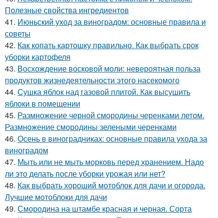
Полезные свойства ингредиентов
41.
Июньский уход за виноградом: основные правила и
советы
42.
Как копать картошку правильно. Как выбрать срок
уборки картофеля
43.
Восхождение восковой моли: невероятная польза
продуктов жизнедеятельности этого насекомого
44.
Сушка яблок над газовой плитой. Как высушить
яблоки в помещении
45.
Размножение черной смородины черенками летом.
Размножение смородины зелеными черенками
46.
Осень в виноградниках: основные правила ухода за
виноградом
47.
Мыть или не мыть морковь перед хранением. Надо
ли это делать после уборки урожая или нет?
48.
Как выбрать хороший мотоблок для дачи и огорода.
Лучшие мотоблоки для дачи
49.
Смородина на штамбе красная и черная. Сорта