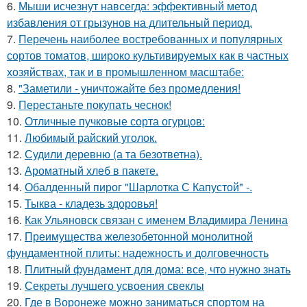
6.
Мыши исчезнут навсегда: эффективный метод
избавления от грызунов на длительный период.
7.
Перечень наиболее востребованных и популярных
сортов томатов, широко культивируемых как в частных
хозяйствах, так и в промышленном масштабе:
8.
"Заметили - уничтожайте без промедления!
9.
Перестаньте покупать чеснок!
10.
Отличные пучковые сорта огурцов:
11.
Любимый райский уголок.
12.
Судили деревню (а та безответна).
13.
Ароматный хлеб в пакете.
14.
Обалденный пирог "Шарлотка С Капустой" -.
15.
Тыква - кладезь здоровья!
16.
Как Ульяновск связан с именем Владимира Ленина
17.
Преимущества железобетонной монолитной
фундаментной плиты: надежность и долговечность
18.
Плитный фундамент для дома: все, что нужно знать
19.
Секреты лучшего усвоения свеклы
20.
Где в Воронеже можно заниматься спортом на