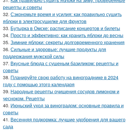
31.
Как правильно сушить яблоки на зиму: проверенные
рецепты и советы
32.
Сэкономьте время и усилия: как правильно сушить
яблоки в электросушилке для фруктов
33.
Бутырка в Омске: расписание концертов и билеты
34.
Просто и эффективно: как хранить яблоки до весны
35.
Зимние яблоки: секреты долговременного хранения
36.
Сильные и здоровые: лучшие продукты для
поддержания мужской силы
37.
Вкусные блюда с сушеным базиликом: рецепты и
советы
38.
Планируйте свою работу на винограднике в 2024
году с помощью этого календаря
39.
Народные рецепты очищения сосудов лимоном и
чесноком. Рецепты
40.
Июньский уход за виноградом: основные правила и
советы
41.
Весенняя подкормка: лучшие удобрения для вашего
сада