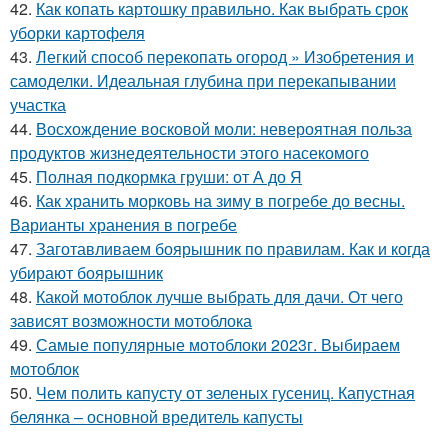
42.
Как копать картошку правильно. Как выбрать срок
уборки картофеля
43.
Легкий способ перекопать огород » Изобретения и
самоделки. Идеальная глубина при перекапывании
участка
44.
Восхождение восковой моли: невероятная польза
продуктов жизнедеятельности этого насекомого
45.
Полная подкормка груши: от А до Я
46.
Как хранить морковь на зиму в погребе до весны.
Варианты хранения в погребе
47.
Заготавливаем боярышник по правилам. Как и когда
убирают боярышник
48.
Какой мотоблок лучше выбрать для дачи. От чего
зависят возможности мотоблока
49.
Самые популярные мотоблоки 2023г. Выбираем
мотоблок
50.
Чем полить капусту от зеленых гусениц. Капустная
белянка – основной вредитель капусты