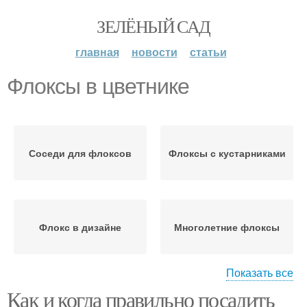
ЗЕЛЁНЫЙ САД
главная
новости
статьи
Флоксы в цветнике
Соседи для флоксов
Флоксы с кустарниками
Флокс в дизайне
Многолетние флоксы
Показать все
Как и когда правильно посадить
Уход за многолетними
Флоксы в ландшафте