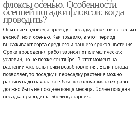
флоксы осенью. Особенности
флоксами
осенней посадки флоксов: когда
проводить?
Флоксы в ландшафтном
Опытные садоводы проводят посадку флоксов не только
Флоксы на клумбе
дизайне
весной, но и осенью. Как правило, в этот период
высаживают сорта среднего и раннего сроков цветения.
Сроки проведения работ зависят от климатических
условий, но не позже сентября. В этот момент на
Флоксы на даче
растении уже есть почки возобновления. Если погода
позволяет, то посадку и пересадку растения можно
растянуть до начала октября, но окончание всех работ
должно быть не позднее конца месяца. Более поздняя
посадка приводит к гибели кустарника.