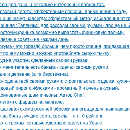
ало для дачи - несколько интересных вариантов.
ёзовый дёготь: эффективные способы применения в саду.
и исчезнут навсегда: эффективный метод избавления от г
ашняя "Тепличка" для рассады своими руками - проще не б
косточки финика возможно вырастить финиковую пальму.
лезные советы на каждый день.
ркума - это гораздо больше, чем просто специя, придающая 
т почему можно и нужно употреблять сырую тыкву!
уд на участке, сделанный своими руками.
у меня теперь есть банька - сделал своими руками.
дили деревню (а та безответна).
ж сделал всё своими руками: строительство, отделка, кухонн
довый пирог с яблоками - ароматный и очень вкусный.
ринованные шампиньоны. Автор Chef.
летики с фаршем на мангале.
шаговая схема осенней обрезки винограда для начинающи
к выбрать лучшие сорта свеклы: топ-10 рейтинг
рта свеклы, которые идеально растут на Урале
кие музеи представляют коллекции современного искусств