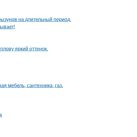
рызунов на длительный период.
ывает!
плову яркий оттенок.
ая мебель, сантехника, газ.
х
а