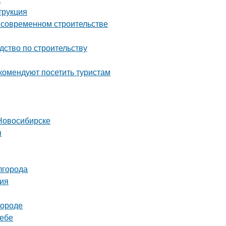
трукция
о современном строительстве
дство по строительству
комендуют посетить туристам
Новосибирске
я
лгорода
ция
городе
ребе