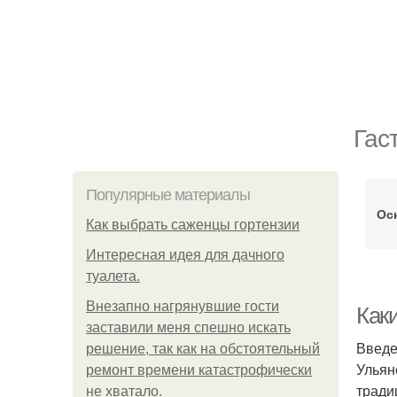
Гас
Популярные материалы
Ос
Как выбрать саженцы гортензии
Интересная идея для дачного
туалета.
Внезапно нагрянувшие гости
Как
заставили меня спешно искать
Введ
решение, так как на обстоятельный
Ульян
ремонт времени катастрофически
тради
не хватало.