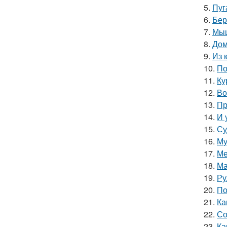
5.
Пуг
6.
Бер
7.
Мыш
8.
Дом
9.
Из 
10.
По
11.
Ку
12.
Во
13.
Пр
14.
И 
15.
Су
16.
Му
17.
Ме
18.
Ма
19.
Ру
20.
По
21.
Ка
22.
Со
23.
Ка