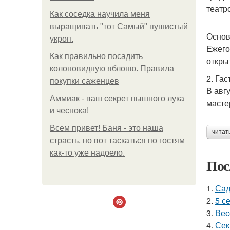
театр
Как соседка научила меня
выращивать "тот Самый" пушистый
Основ
укроп.
Ежего
Как правильно посадить
откры
колоновидную яблоню. Правила
2. Га
покупки саженцев
В авг
Аммиак - ваш секрет пышного лука
масте
и чеснока!
Всем привет! Баня - это наша
читат
страсть, но вот таскаться по гостям
как-то уже надоело.
Пос
1.
Сад
2.
5 с
3.
Вес
4.
Сек