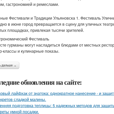
ом, гастрономией и ремеслами.
ные Фестивали и Традиции Ульяновска 1. Фестиваль Уличн
дно в июне город превращается в сцену для уличных театро
тых площадках, привлекая тысячи зрителей.
строномический Фестиваль
усте гурманы могут насладиться блюдами от местных ресто
р-классы и кулинарные показы.
ь дальше →
ледние обновления на сайте:
овый лайфхак от знатока: однократное нанесение - и защита
екретов сладкой малины.
енняя подготовка теплицы: 5 надежных методов для защит
реты умной посадки.