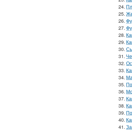
24.
Пл
25.
Же
26.
Фу
27.
Фу
28.
Ка
29.
Ка
30.
Сы
31.
Че
32.
Ос
33.
Ка
34.
Ма
35.
По
36.
Мо
37.
Ка
38.
Ка
39.
По
40.
Ка
41.
За