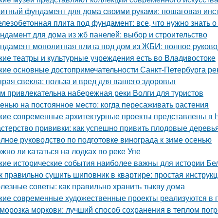
итный фундамент для дома своими руками: пошаговая инс
лезобетонная плита под фундамент: все, что нужно знать 
ндамент для дома из жб панелей: выбор и строительство
ндамент монолитная плита под дом из ЖБИ: полное руково
кие театры и культурные учреждения есть во Владивостоке
кие основные достопримечательности Санкт-Петербурга ре
рая свекла: польза и вред для вашего здоровья
м привлекательна набережная реки Волги для туристов
енью на постоянное место: когда пересаживать растения
кие современные архитектурные проекты представлены в 
стерство прививки: как успешно привить плодовые деревь
лное руководство по подготовке винограда к зиме осенью
жно ли кататься на лодках по реке Упе
кие исторические события наиболее важны для истории Бе
к правильно сушить шиповник в квартире: простая инструк
лезные советы: как правильно хранить тыкву дома
кие современные художественные проекты реализуются в 
морозка моркови: лучший способ сохранения в теплом пог