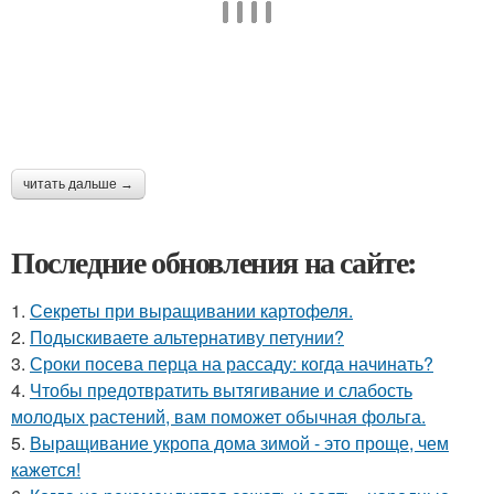
читать дальше →
Последние обновления на сайте:
1.
Секреты при выращивании картофеля.
2.
Подыскиваете альтернативу петунии?
3.
Сроки посева перца на рассаду: когда начинать?
4.
Чтобы предотвратить вытягивание и слабость
молодых растений, вам поможет обычная фольга.
5.
Выращивание укропа дома зимой - это проще, чем
кажется!