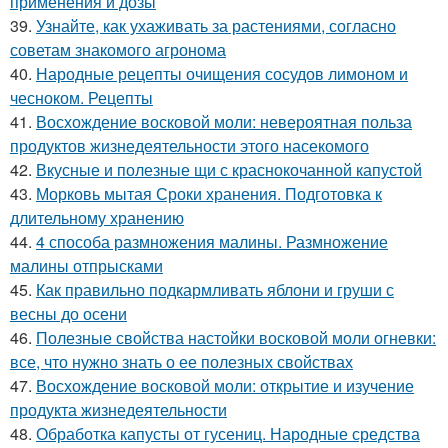
применения и дозы
39.
Узнайте, как ухаживать за растениями, согласно
советам знакомого агронома
40.
Народные рецепты очищения сосудов лимоном и
чесноком. Рецепты
41.
Восхождение восковой моли: невероятная польза
продуктов жизнедеятельности этого насекомого
42.
Вкусные и полезные щи с краснокочанной капустой
43.
Морковь мытая Сроки хранения. Подготовка к
длительному хранению
44.
4 способа размножения малины. Размножение
малины отпрысками
45.
Как правильно подкармливать яблони и груши с
весны до осени
46.
Полезные свойства настойки восковой моли огневки:
все, что нужно знать о ее полезных свойствах
47.
Восхождение восковой моли: открытие и изучение
продукта жизнедеятельности
48.
Обработка капусты от гусениц. Народные средства