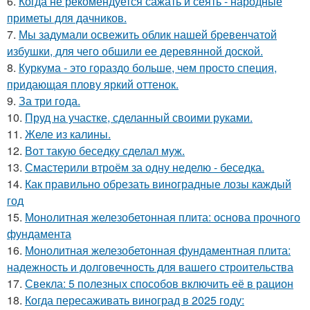
6.
Когда не рекомендуется сажать и сеять - народные
приметы для дачников.
7.
Мы задумали освежить облик нашей бревенчатой
избушки, для чего обшили ее деревянной доской.
8.
Куркума - это гораздо больше, чем просто специя,
придающая плову яркий оттенок.
9.
За три года.
10.
Пруд на участке, сделанный своими руками.
11.
Желе из калины.
12.
Вот такую беседку сделал муж.
13.
Смастерили втроём за одну неделю - беседка.
14.
Как правильно обрезать виноградные лозы каждый
год
15.
Монолитная железобетонная плита: основа прочного
фундамента
16.
Монолитная железобетонная фундаментная плита:
надежность и долговечность для вашего строительства
17.
Свекла: 5 полезных способов включить её в рацион
18.
Когда пересаживать виноград в 2025 году: