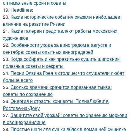
оптимальные сроки и советы
19.
Headlines:
20.
Какие исторические события оказали наибольшее
влияние на развитие Рязани
21.
Какие галереи представляют работы московских
художников
22.
Особенности ухода за виноградом в августе и
сентябре: советы опытных виноградарей
23.
Когда собирать и как правильно сушить шиповник:
полезные советы и секреты
24.
Песни Элвина Грея в столице: что слушатели любят
больше всего
25.
Сколько времени хранится порезанная тыква:
советы по сохранению
26.
Энергия и страсть: концерты 'ПолнаЛюбви' в
Ростове-на-Дону
27.
Защитите свой урожай: советы по хранению моркови
в овощехранилище
28.
Простые шаги для сушки яблок в домашней сушилке