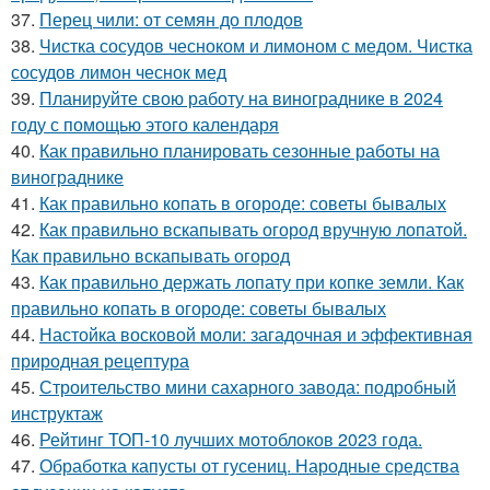
37.
Перец чили: от семян до плодов
38.
Чистка сосудов чесноком и лимоном с медом. Чистка
сосудов лимон чеснок мед
39.
Планируйте свою работу на винограднике в 2024
году с помощью этого календаря
40.
Как правильно планировать сезонные работы на
винограднике
41.
Как правильно копать в огороде: советы бывалых
42.
Как правильно вскапывать огород вручную лопатой.
Как правильно вскапывать огород
43.
Как правильно держать лопату при копке земли. Как
правильно копать в огороде: советы бывалых
44.
Настойка восковой моли: загадочная и эффективная
природная рецептура
45.
Строительство мини сахарного завода: подробный
инструктаж
46.
Рейтинг ТОП-10 лучших мотоблоков 2023 года.
47.
Обработка капусты от гусениц. Народные средства