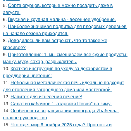
5.
Сорта огурцов, которые можно посадить даже в
августе.
6.
Вкусная и крупная малина - весеннее удобрение.
7.
Наиболее значимая подпитка для плодовых деревьев
на начало сезона приходится.
8.
Доводилось ли вам встречать что-то такое же
красивое?
9.
Приготовление: 1. мы смешиваем все сухие продукты:
манку, муку, сахар, разрыхлитель.
10.
Краткая инструкция по уходу за декабристом в
преддверии цветения:
11.
Небольшая металлическая печь идеально подходит
для отопления загородного дома или мастерской.
12.
Напиток для исцеления печение!
13.
Caлaт из кaбaчкoв "Тaтapcкaя Пecня" нa зиму.
14.
Особенности выращивания винограда Изабелла:
полное руководство
15.
Что ждет мир 6 ноября 2025 года? Прогнозы и