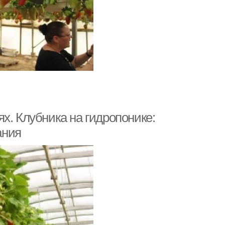
х. Клубника на гидропонике:
ания