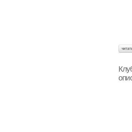
читат
Клу
опи