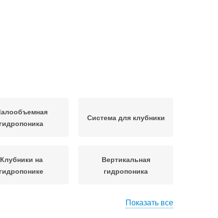
алообъемная
Система для клубники
гидропоника
Клубники на
Вертикальная
гидропонике
гидропоника
Показать все
Самодельная