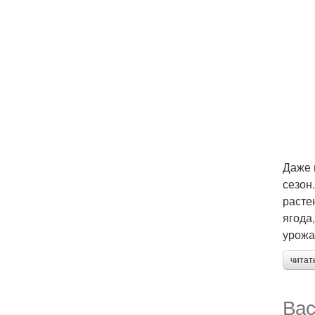
Даже 
сезон
расте
ягода
урожа
читат
Вас