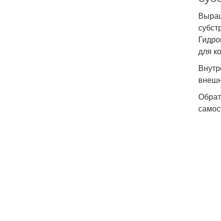
Выращ
субст
Гидро
для к
Внутр
внешн
Обрат
самос