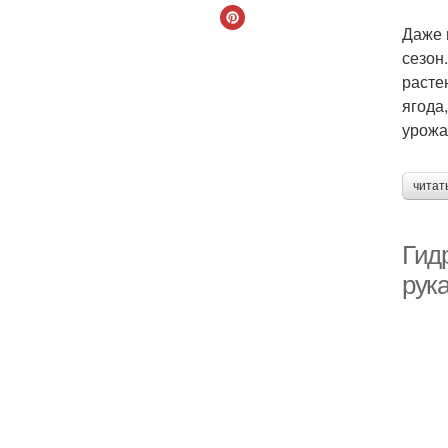
Даже 
сезон
расте
ягода
урожа
читат
Гид
рук