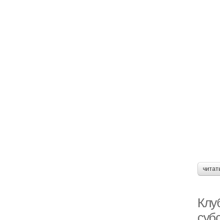
читат
Клу
суб