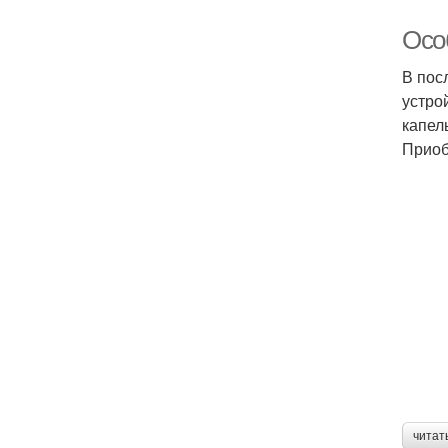
Осо
В пос
устро
капел
Приоб
читат