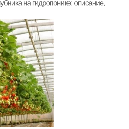
гидропоника
убника на гидропонике: описание,