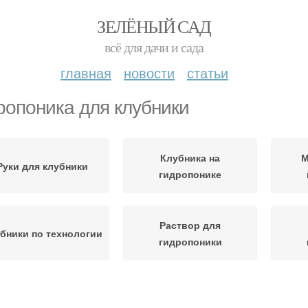
ЗЕЛЁНЫЙ САД
всё для дачи и сада
главная
новости
статьи
ропоника для клубники
Клубника на
М
Руки для клубники
гидропонике
Раствор для
бники по технологии
гидропоники
Гидропоники для
Гидропоника в