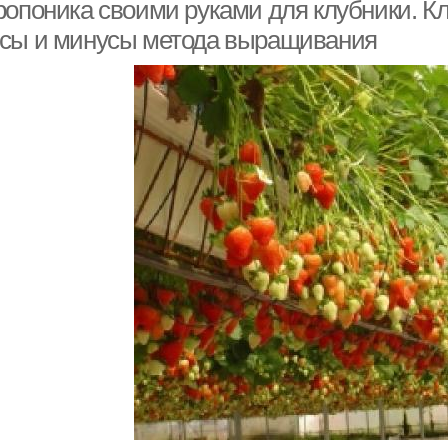
выращивания
домашних условиях
ропоника своими руками для клубники. Кл
сы и минусы метода выращивания