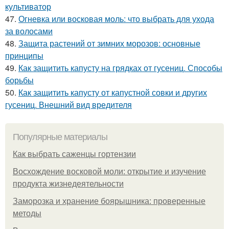
культиватор
47.
Огневка или восковая моль: что выбрать для ухода
за волосами
48.
Защита растений от зимних морозов: основные
принципы
49.
Как защитить капусту на грядках от гусениц. Способы
борьбы
50.
Как защитить капусту от капустной совки и других
гусениц. Внешний вид вредителя
Популярные материалы
Как выбрать саженцы гортензии
Восхождение восковой моли: открытие и изучение
продукта жизнедеятельности
Заморозка и хранение боярышника: проверенные
методы