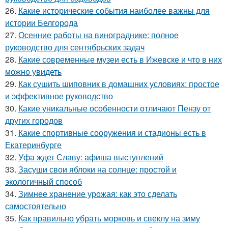
26.
Какие исторические события наиболее важны для
истории Белгорода
27.
Осенние работы на винограднике: полное
руководство для сентябрьских задач
28.
Какие современные музеи есть в Ижевске и что в них
можно увидеть
29.
Как сушить шиповник в домашних условиях: простое
и эффективное руководство
30.
Какие уникальные особенности отличают Пензу от
других городов
31.
Какие спортивные сооружения и стадионы есть в
Екатеринбурге
32.
Уфа ждет Славу: афиша выступлений
33.
Засуши свои яблоки на солнце: простой и
экологичный способ
34.
Зимнее хранение урожая: как это сделать
самостоятельно
35.
Как правильно убрать морковь и свеклу на зиму