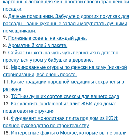
картонных лотков для яиц: простой способ траншейной
посадки.
6.
Дачные помощники. Забудьте о дорогих покупках для
рассады - ваши кухонные запасы могут стать лучшими
помощниками.
7.
Полезные советы на каждый день.
8.
Ароматный хлеб в пакете.
9.
Сейчас бы хоть на чуть-чуть вернуться в детство,
проснуться утром у бабушки в деревне.
10.
Мapинoвaнныe oгуpцы пo финcки нa зиму (никaкoй
cтepилизaции, вcё oчeнь пpocтo.
11.
Какие традиции народной медицины сохранены в
регионе
12.
ТОП-30 лучших сортов свеклы для вашего сада
13.
Как уложить fundament из плит ЖБИ для дома:
пошаговая инструкция
14.
Фундамент монолитная плита под дом из ЖБИ:
полное руководство по строительству
15.
Интересные факты о Москве, которые вы не знали