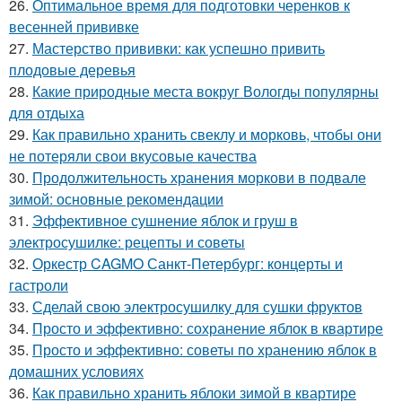
26.
Оптимальное время для подготовки черенков к
весенней прививке
27.
Мастерство прививки: как успешно привить
плодовые деревья
28.
Какие природные места вокруг Вологды популярны
для отдыха
29.
Как правильно хранить свеклу и морковь, чтобы они
не потеряли свои вкусовые качества
30.
Продолжительность хранения моркови в подвале
зимой: основные рекомендации
31.
Эффективное сушнение яблок и груш в
электросушилке: рецепты и советы
32.
Оркестр CAGMO Санкт-Петербург: концерты и
гастроли
33.
Сделай свою электросушилку для сушки фруктов
34.
Просто и эффективно: сохранение яблок в квартире
35.
Просто и эффективно: советы по хранению яблок в
домашних условиях
36.
Как правильно хранить яблоки зимой в квартире