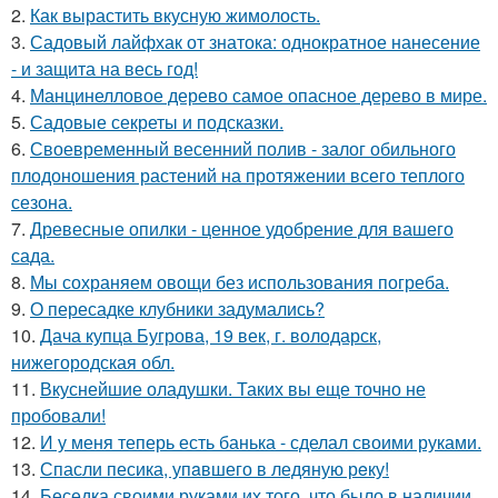
2.
Как вырастить вкусную жимолость.
3.
Садовый лайфхак от знатока: однократное нанесение
- и защита на весь год!
4.
Манцинелловое дерево самое опасное дерево в мире.
5.
Садовые секреты и подсказки.
6.
Своевременный весенний полив - залог обильного
плодоношения растений на протяжении всего теплого
сезона.
7.
Древесные опилки - ценное удобрение для вашего
сада.
8.
Мы сохраняем овощи без использования погреба.
9.
О пересадке клубники задумались?
10.
Дача купца Бугрова, 19 век, г. володарск,
нижегородская обл.
11.
Вкуснейшие оладушки. Таких вы еще точно не
пробовали!
12.
И у меня теперь есть банька - сделал своими руками.
13.
Спасли песика, упaвшего в ледяную рeку!
14.
Беседка своими руками их того, что было в наличии.