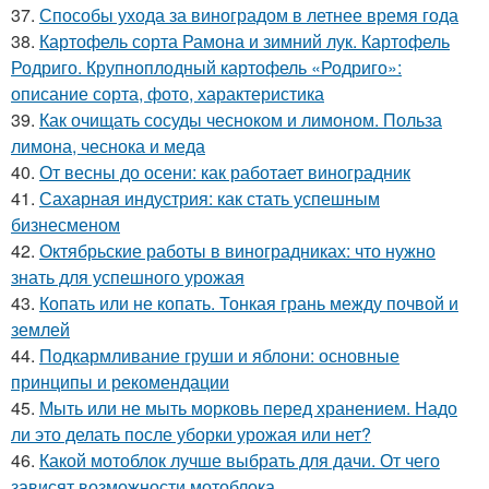
37.
Способы ухода за виноградом в летнее время года
38.
Картофель сорта Рамона и зимний лук. Картофель
Родриго. Крупноплодный картофель «Родриго»:
описание сорта, фото, характеристика
39.
Как очищать сосуды чесноком и лимоном. Польза
лимона, чеснока и меда
40.
От весны до осени: как работает виноградник
41.
Сахарная индустрия: как стать успешным
бизнесменом
42.
Октябрьские работы в виноградниках: что нужно
знать для успешного урожая
43.
Копать или не копать. Тонкая грань между почвой и
землей
44.
Подкармливание груши и яблони: основные
принципы и рекомендации
45.
Мыть или не мыть морковь перед хранением. Надо
ли это делать после уборки урожая или нет?
46.
Какой мотоблок лучше выбрать для дачи. От чего
зависят возможности мотоблока