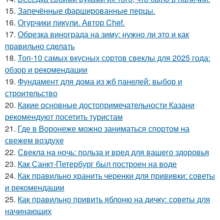
15.
Запечённые фаршированные перцы.
16.
Огурчики пикули. Автор Chef.
17.
Обрезка винограда на зиму: нужно ли это и как
правильно сделать
18.
Топ-10 самых вкусных сортов свеклы для 2025 года:
обзор и рекомендации
19.
Фундамент для дома из жб панелей: выбор и
строительство
20.
Какие основные достопримечательности Казани
рекомендуют посетить туристам
21.
Где в Воронеже можно заниматься спортом на
свежем воздухе
22.
Свекла на ночь: польза и вред для вашего здоровья
23.
Как Санкт-Петербург был построен на воде
24.
Как правильно хранить черенки для прививки: советы
и рекомендации
25.
Как правильно привить яблоню на дичку: советы для
начинающих