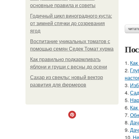
основные правила и советы
Годичный цикл виноградного куста:
от зимней спячки до созревания
читат
ягод
Воспитание уникальных томатов с
Пос
помощью семян Седек Томат хурма
Как правильно подкармливать
1.
Как
яблони и груши с весны до осени
2.
Глу
насто
Сахар из свеклы: новый вектор
3.
Изб
развития для фермеров
4.
Сад
5.
Нap
6.
Как
7.
Обн
8.
Дач
9.
Дач
10.
He