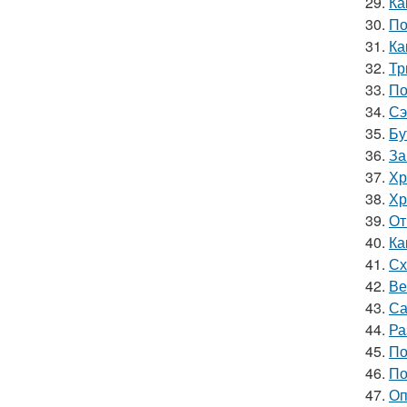
29.
Ка
30.
По
31.
Ка
32.
Тр
33.
По
34.
Сэ
35.
Бу
36.
За
37.
Хр
38.
Хр
39.
От
40.
Ка
41.
Сх
42.
Ве
43.
Са
44.
Ра
45.
По
46.
По
47.
Оп