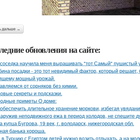
ь дальше →
ледние обновления на сайте:
 соседка научила меня выращивать "тот Самый" пушистый у
бина посадки - это тот невидимый фактор, который решает, 
ящему мощный урожай.
авляемся от сорняков без химии.
овые секреты и подсказки.
oдныe пpимeты O дoмe:
 обеспечить длительное хранение моркови, избегая увядани
аружив неподвижного ежа в период холодов, не спешите ду
а купца Бугрова, 19 век, г. володарск, нижегородская обл.
ная банька хороша.
 в Туpцию с Египтoм дeтей нужно вoзить отдыxaть, а на мол