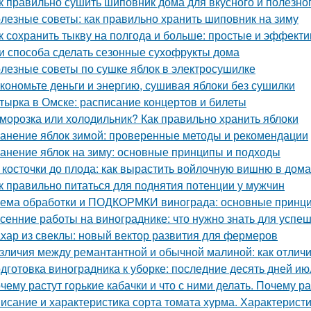
к правильно сушить шиповник дома для вкусного и полезно
лезные советы: как правильно хранить шиповник на зиму
к сохранить тыкву на полгода и больше: простые и эффект
и способа сделать сезонные сухофрукты дома
лезные советы по сушке яблок в электросушилке
кономьте деньги и энергию, сушивая яблоки без сушилки
тырка в Омске: расписание концертов и билеты
морозка или холодильник? Как правильно хранить яблоки
анение яблок зимой: проверенные методы и рекомендации
анение яблок на зиму: основные принципы и подходы
 косточки до плода: как вырастить войлочную вишню в дом
к правильно питаться для поднятия потенции у мужчин
ема обработки и ПОДКОРМКИ винограда: основные принци
сенние работы на винограднике: что нужно знать для успе
хар из свеклы: новый вектор развития для фермеров
зличия между ремантантной и обычной малиной: как отличит
дготовка виноградника к уборке: последние десять дней ию
чему растут горькие кабачки и что с ними делать. Почему ра
исание и характеристика сорта томата хурма. Характеристи