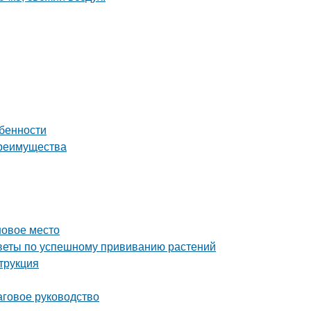
обенности
преимущества
новое место
советы по успешному прививанию растений
трукция
аговое руководство