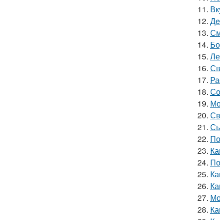
11.
Вк
12.
Дe
13.
См
14.
Бо
15.
Ле
16.
Св
17.
Ра
18.
Со
19.
Мо
20.
Св
21.
Сы
22.
По
23.
Ка
24.
По
25.
Ка
26.
Ка
27.
Мо
28.
Ка