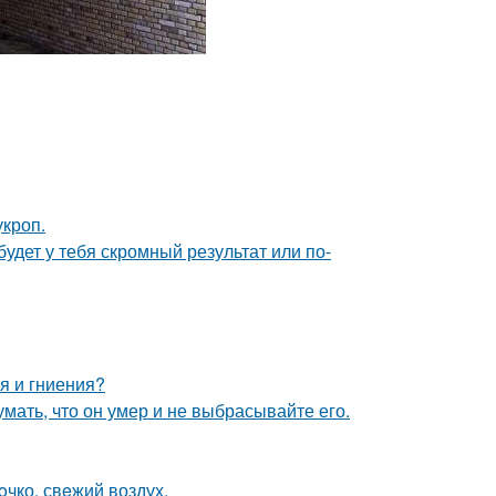
кроп.
будет у тебя скромный результат или по-
я и гниения?
мать, что он умер и не выбрасывайте его.
oчко, свeжий воздух.