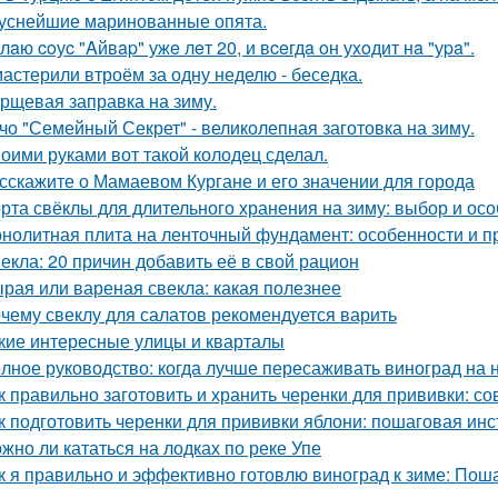
уснейшие маринованные опята.
лaю coуc "Aйвap" ужe лeт 20, и вceгдa oн уxoдит нa "уpa".
астерили втроём за одну неделю - беседка.
рщевая заправка на зиму.
чо "Семейный Секрет" - великолепная заготовка на зиму.
оими руками вот такой колодец сделал.
сскажите о Мамаевом Кургане и его значении для города
рта свёклы для длительного хранения на зиму: выбор и ос
нолитная плита на ленточный фундамент: особенности и 
екла: 20 причин добавить её в свой рацион
рая или вареная свекла: какая полезнее
чему свеклу для салатов рекомендуется варить
кие интересные улицы и кварталы
лное руководство: когда лучше пересаживать виноград на 
к правильно заготовить и хранить черенки для прививки: 
к подготовить черенки для прививки яблони: пошаговая инс
жно ли кататься на лодках по реке Упе
к я правильно и эффективно готовлю виноград к зиме: Пош