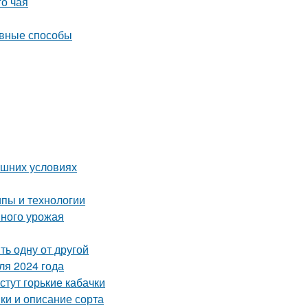
го чая
ивные способы
ашних условиях
пы и технологии
шного урожая
ь одну от другой
ля 2024 года
стут горькие кабачки
ки и описание сорта