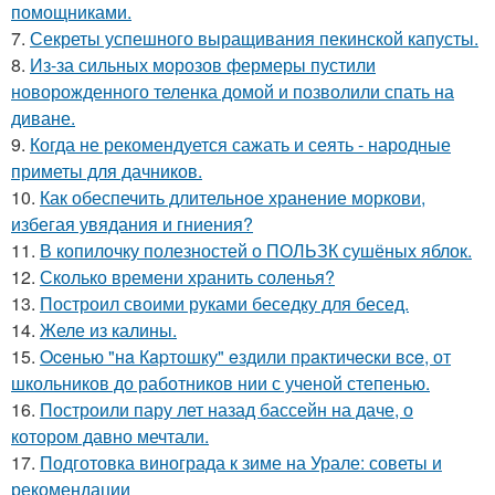
помощниками.
7.
Секреты успешного выращивания пекинской капусты.
8.
Из-за сильных морозов фермеры пустили
новорожденного теленка домой и позволили спать на
диване.
9.
Когда не рекомендуется сажать и сеять - народные
приметы для дачников.
10.
Как обеспечить длительное хранение моркови,
избегая увядания и гниения?
11.
В копилочку полезностей о ПОЛЬЗК сушёных яблок.
12.
Сколько времени хранить соленья?
13.
Построил своими руками беседку для бесед.
14.
Желе из калины.
15.
Oceнью "нa Кapтошку" eздили пpaктичecки вce, от
школьников до работников нии с ученой степенью.
16.
Построили пару лет назад бассейн на даче, о
котором давно мечтали.
17.
Подготовка винограда к зиме на Урале: советы и
рекомендации