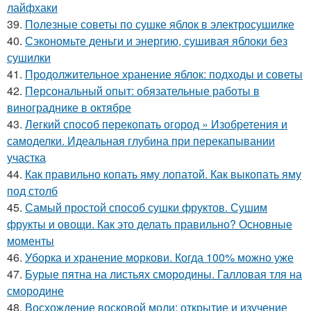
лайфхаки
39.
Полезные советы по сушке яблок в электросушилке
40.
Сэкономьте деньги и энергию, сушивая яблоки без
сушилки
41.
Продолжительное хранение яблок: подходы и советы
42.
Персональный опыт: обязательные работы в
винограднике в октябре
43.
Легкий способ перекопать огород » Изобретения и
самоделки. Идеальная глубина при перекапывании
участка
44.
Как правильно копать яму лопатой. Как выкопать яму
под столб
45.
Самый простой способ сушки фруктов. Сушим
фрукты и овощи. Как это делать правильно? Основные
моменты
46.
Уборка и хранение моркови. Когда 100% можно уже
47.
Бурые пятна на листьях смородины. Галловая тля на
смородине
48.
Восхождение восковой моли: открытие и изучение