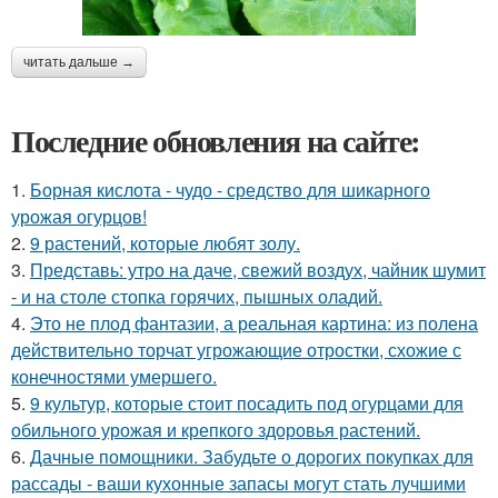
читать дальше →
Последние обновления на сайте:
1.
Борная кислота - чудо - средство для шикарного
урожая огурцов!
2.
9 растений, которые любят золу.
3.
Представь: утро на даче, свежий воздух, чайник шумит
- и на столе стопка горячих, пышных оладий.
4.
Это не плод фантазии, а реальная картина: из полена
действительно торчат угрожающие отростки, схожие с
конечностями умершего.
5.
9 культур, которые стоит посадить под огурцами для
обильного урожая и крепкого здоровья растений.
6.
Дачные помощники. Забудьте о дорогих покупках для
рассады - ваши кухонные запасы могут стать лучшими