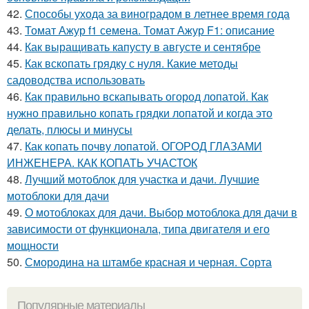
42.
Способы ухода за виноградом в летнее время года
43.
Томат Ажур f1 семена. Томат Ажур F1: описание
44.
Как выращивать капусту в августе и сентябре
45.
Как вскопать грядку с нуля. Какие методы
садоводства использовать
46.
Как правильно вскапывать огород лопатой. Как
нужно правильно копать грядки лопатой и когда это
делать, плюсы и минусы
47.
Как копать почву лопатой. ОГОРОД ГЛАЗАМИ
ИНЖЕНЕРА. КАК КОПАТЬ УЧАСТОК
48.
Лучший мотоблок для участка и дачи. Лучшие
мотоблоки для дачи
49.
О мотоблоках для дачи. Выбор мотоблока для дачи в
зависимости от функционала, типа двигателя и его
мощности
50.
Смородина на штамбе красная и черная. Сорта
Популярные материалы