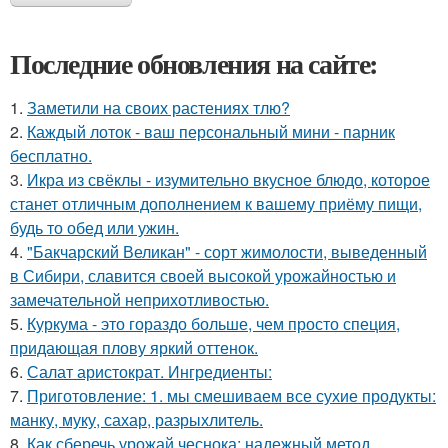
Последние обновления на сайте:
1.
Заметили на своих растениях тлю?
2.
Каждый лоток - ваш персональный мини - парник
бесплатно.
3.
Икра из свёклы - изумительно вкусное блюдо, которое
станет отличным дополнением к вашему приёму пищи,
будь то обед или ужин.
4.
"Бакчарский Великан" - сорт жимолости, выведенный
в Сибири, славится своей высокой урожайностью и
замечательной неприхотливостью.
5.
Куркума - это гораздо больше, чем просто специя,
придающая плову яркий оттенок.
6.
Салат аристократ. Ингредиенты:
7.
Приготовление: 1. мы смешиваем все сухие продукты:
манку, муку, сахар, разрыхлитель.
8.
Как сберечь урожай чеснока: надежный метод.