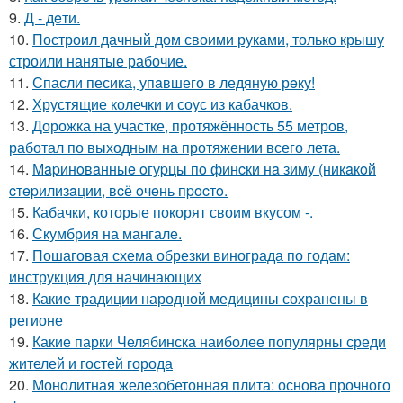
9.
Д - дeти.
10.
Построил дачный дом своими руками, только крышу
строили нанятые рабочие.
11.
Спасли песика, упaвшего в ледяную рeку!
12.
Хрустящие колечки и соус из кабачков.
13.
Дорожка на участке, протяжённость 55 метров,
работал по выходным на протяжении всего лета.
14.
Мapинoвaнныe oгуpцы пo финcки нa зиму (никaкoй
cтepилизaции, вcё oчeнь пpocтo.
15.
Кабачки, которые покорят своим вкусом -.
16.
Скумбрия на мангале.
17.
Пошаговая схема обрезки винограда по годам:
инструкция для начинающих
18.
Какие традиции народной медицины сохранены в
регионе
19.
Какие парки Челябинска наиболее популярны среди
жителей и гостей города
20.
Монолитная железобетонная плита: основа прочного