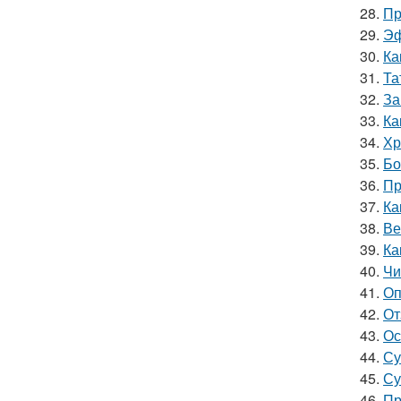
28.
Пр
29.
Эф
30.
Ка
31.
Та
32.
За
33.
Ка
34.
Хр
35.
Бо
36.
Пр
37.
Ка
38.
Ве
39.
Ка
40.
Чи
41.
Оп
42.
От
43.
Ос
44.
Су
45.
Су
46.
Пр