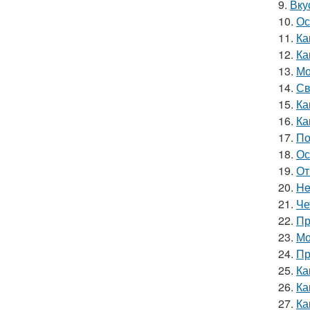
9.
Вку
10.
Ос
11.
Ка
12.
Ка
13.
Мо
14.
Св
15.
Ка
16.
Ка
17.
По
18.
Ос
19.
От
20.
He
21.
Че
22.
Пр
23.
Мо
24.
Пр
25.
Ка
26.
Ка
27.
Ка