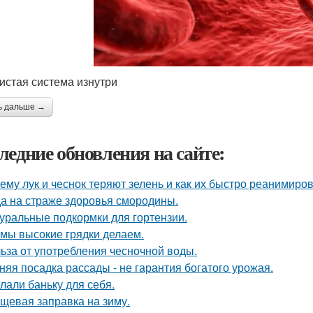
истая система изнутри
ь дальше →
ледние обновления на сайте:
ему лук и чеснок теряют зелень и как их быстро реанимиров
а на страже здоровья смородины.
уральные подкормки для гортензии.
 мы высокие грядки делаем.
ьза от употребления чесночной воды.
няя посадка рассады - не гарантия богатого урожая.
лали баньку для себя.
щевая заправка на зиму.