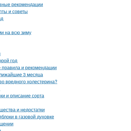
овные рекомендации
пты и советы
ид
ми на всю зиму
н
орой год
е правила и рекомендации
ближайшие 3 месяца
тво вредного холестерина?
ы
ки и описание сорта
ества и недостатки
блоки в газовой духовке
ещении
и