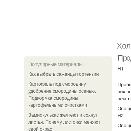
Хол
Про
Популярные материалы
H1
Как выбрать саженцы гортензии
Пробл
Картофель под смородину
них н
удобрение смородины осенью.
некот
Подкормка смородины
картофельными очистками
Овощи
H2
Замиокулькас желтеют и сохнут
листья. Почему листочки меняют
Овощи
свой окрас