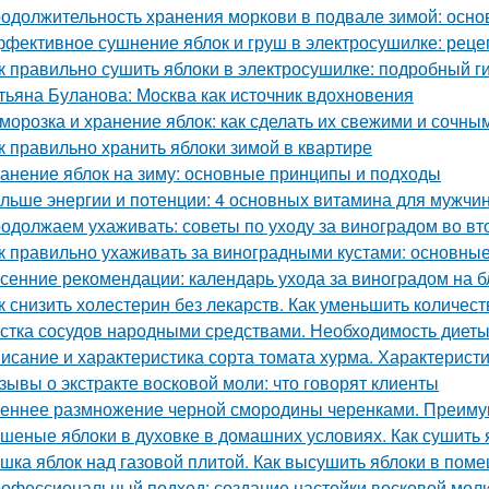
одолжительность хранения моркови в подвале зимой: осн
фективное сушнение яблок и груш в электросушилке: реце
к правильно сушить яблоки в электросушилке: подробный г
тьяна Буланова: Москва как источник вдохновения
морозка и хранение яблок: как сделать их свежими и сочны
к правильно хранить яблоки зимой в квартире
анение яблок на зиму: основные принципы и подходы
льше энергии и потенции: 4 основных витамина для мужчи
одолжаем ухаживать: советы по уходу за виноградом во вт
к правильно ухаживать за виноградными кустами: основны
сенние рекомендации: календарь ухода за виноградом на 
к снизить холестерин без лекарств. Как уменьшить количес
стка сосудов народными средствами. Необходимость диет
исание и характеристика сорта томата хурма. Характеристи
зывы о экстракте восковой моли: что говорят клиенты
еннее размножение черной смородины черенками. Преимущ
шеные яблоки в духовке в домашних условиях. Как сушить я
шка яблок над газовой плитой. Как высушить яблоки в пом
офессиональный подход: создание настойки восковой мол