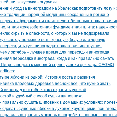
снейшая закусочка - огурчики.
енний уход за виноградом на Урале: как подготовить лозу к
кие традиции народной медицины сохранены в регионе
к сделать фундамент из плит железобетонных: пошаговая и
нолитная железобетонная фундаментная плита: надежность
ёкла: скрытые опасности, о которых вы не подозревали
кую свеклу полезнее есть: красную, белую или черную
к пересадить куст винограда: пошаговая инструкция
чему октябрь – лучшее время для пересадки винограда
енняя пересадка винограда: когда и как правильно сажать
 Петрозаводска к мировой сцене: успехи оркестра CAGMO
adlines:
тыре яблони из одной: История роста и развития
ививка плодовых деревьев весной: всё, что нужно знать
й виноград в октябре: как сохранить урожай
остой и удобный способ сушки шиповника
к правильно сушить шиповник в домашних условиях: полез
к сделать сушеные яблоки в духовке хрустящими: пошагова
к правильно хранить морковь в погребе: основные советы 