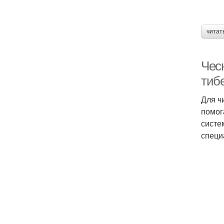
читат
Чес
тиб
Для ч
помог
систе
специ