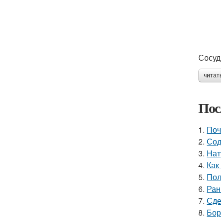
Сосуд
читат
Пос
1.
Поч
2.
Сод
3.
Нат
4.
Как
5.
Пол
6.
Ран
7.
Сде
8.
Бор