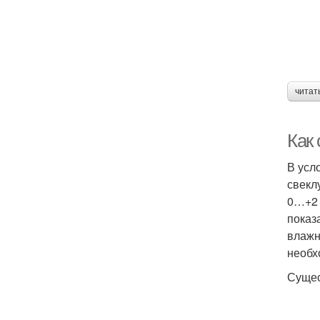
читат
Как 
В усл
свекл
0…+2 
показ
влажн
необх
Сущес