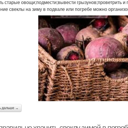
ть старые овощи;подмести;вывести грызунов;проветрить и
ние свеклы на зиму в подвале или погребе можно организо
ь дальше →
правильно хранить свеклу зимой в погреб