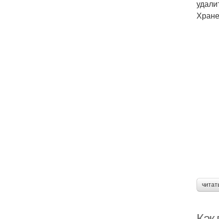
удали
Хране
читат
Как 