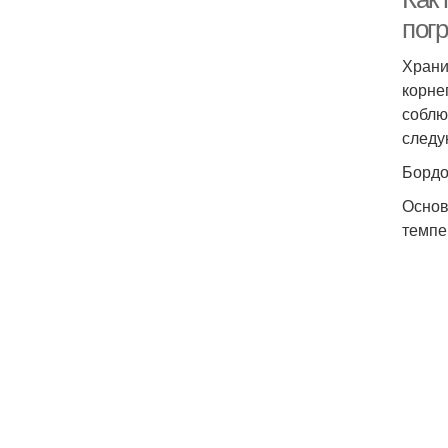
пог
Храни
корне
соблю
следу
Бордо
Основ
темпе