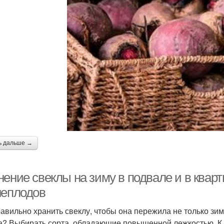
ь дальше →
ение свеклы на зиму в подвале и в кварт
неплодов
равильно хранить свеклу, чтобы она пережила не только зи
а? Выбирать сорта, обладающие повышенной лежкостью. К 