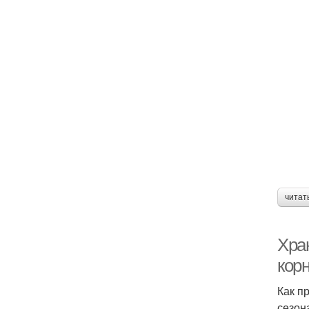
читат
Хран
кор
Как п
сезон