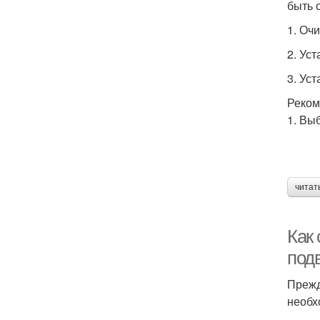
быть 
1. Оч
2. Ус
3. Ус
Реком
1. Вы
читат
Как 
под
Прежд
необх