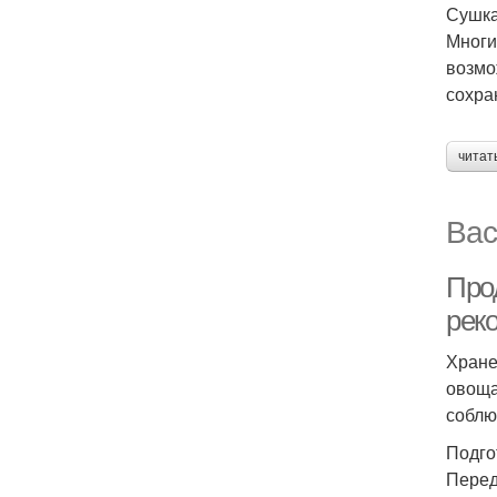
Сушка
Многи
возмо
сохра
читат
Вас
Про
рек
Хране
овоща
соблю
Подго
Перед