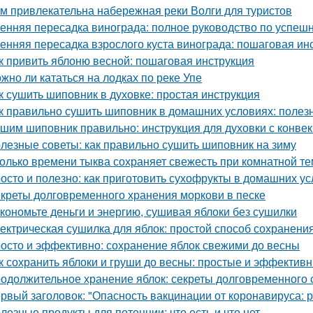
м привлекательна набережная реки Волги для туристов
енняя пересадка винограда: полное руководство по успешн
енняя пересадка взрослого куста винограда: пошаговая ин
к привить яблоню весной: пошаговая инструкция
жно ли кататься на лодках по реке Упе
к сушить шиповник в духовке: простая инструкция
к правильно сушить шиповник в домашних условиях: полез
шим шиповник правильно: инструкция для духовки с конве
лезные советы: как правильно сушить шиповник на зиму
олько времени тыква сохраняет свежесть при комнатной т
осто и полезно: как приготовить сухофрукты в домашних у
креты долговременного хранения моркови в песке
кономьте деньги и энергию, сушивая яблоки без сушилки
ектрическая сушилка для яблок: простой способ сохранени
осто и эффективно: сохранение яблок свежими до весны
к сохранить яблоки и груши до весны: простые и эффектив
одолжительное хранение яблок: секреты долговременного
рвый заголовок: "Опасность вакцинации от коронавируса: 
лезные продукты для потенции: что есть и что нет