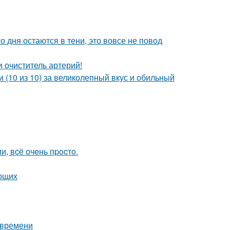
о дня остаются в тени, это вовсе не повод
 очиститель артерий!
 (10 из 10) за великолепный вкус и обильный
, вcё oчeнь пpocтo.
ающих
 времени