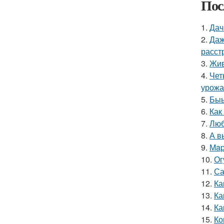
Пос
1.
Дач
2.
Даж
расст
3.
Жив
4.
Чет
урожа
5.
Быы
6.
Как
7.
Люб
8.
А в
9.
Мap
10.
Ог
11.
Са
12.
Ка
13.
Ка
14.
Ка
15.
Ко