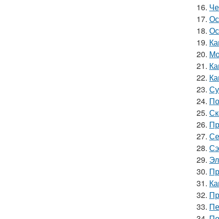
16.
Че
17.
Ос
18.
Ос
19.
Ка
20.
Мо
21.
Ка
22.
Ка
23.
Су
24.
По
25.
Ск
26.
Пр
27.
Се
28.
Сэ
29.
Эл
30.
Пр
31.
Ка
32.
Пр
33.
Пе
34.
По