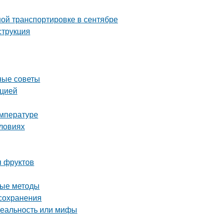
ой транспортировке в сентябре
струкция
ные советы
кцией
емпературе
словиях
я фруктов
ные методы
 сохранения
реальность или мифы