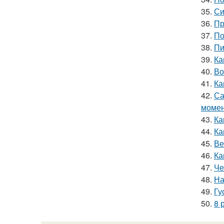
35.
Си
36.
Пр
37.
По
38.
Пи
39.
Ка
40.
Во
41.
Ка
42.
Са
моме
43.
Ка
44.
Ка
45.
Ве
46.
Ка
47.
Че
48.
На
49.
Гу
50.
8 