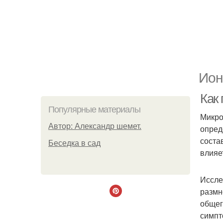
Ион
Как
Популярные материалы
Микро
Автор: Александр шемет.
опред
соста
Беседка в сад
влияе
Иссле
размн
общег
симпт