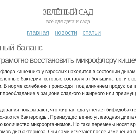
ЗЕЛЁНЫЙ САД
всё для дачи и сада
главная
новости
статьи
ный баланс
 грамотно восстановить микрофлору киш
флора кишечника у взрослых находится в состоянии динам
еленные бактерии, которые составляют большинство, и око
в. В норме колебания происходят под влиянием продуктов
т преобладание в рационе сладкого и жирного или преимущ
дования показывают, что жирная еда угнетает бифидобактер
ожаются бактероиды. Преимущественно углеводная диета 
о количество микроорганизмов. Но таки перемены носят вр
омов дисбактериоза. Они сами исчезают после изменения п