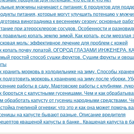
льные мужчины начинают с питания: 6 продуктов для подд
одукты питания, которые могут улучшить потенцию у мужч
дготовка виноградника к весеннему сезону: основные раб
тание при атеросклерозе сосудов. Особенности и разновид
к правильно копать землю зимой. Как копать, если мерзлая
сковая моль: эффективное лечение для проблем с кожей
к копать почву лопатой. ОГОРОД ГЛАЗАМИ ИНЖЕНЕРА. 
мый простой способ сушки фруктов. Сушим фрукты и овощи
нты
к хранить морковь в холодильнике на зиму. Способы хране
к подготовить морковь к хранению на зиму после уборки. У
сенние работы в саду. Мартовские работы с клубнями, лу
к бороться с капустными гусеницами. Чем и как обрабатыват
м обработать капусту от гусениц народными средствами. Ч
стойка пчелиной огневки: что это и как она может помочь в
сеницы на капусте бывают разные. Описание вредителя
рецептов квашеной капусты в банке.. Квашеная капуста в б