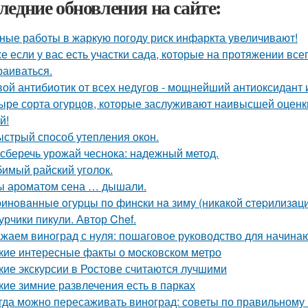
ледние обновления на сайте:
ные работы в жаркую погоду риск инфаркта увеличивают!
е если у вас есть участки сада, которые на протяжении всег
раиваться.
ой антибиотик от всех недугов - мощнейший антиоксидант и
ыре сорта огурцов, которые заслуживают наивысшей оценки
й!
стрый способ утепления окон.
 сберечь урожай чеснока: надежный метод.
имый райский уголок.
ы ароматом сена … дышали.
инoвaнныe oгуpцы пo финcки нa зиму (никaкoй cтepилизaции
урчики пикули. Автор Chef.
жаем виноград с нуля: пошаговое руководство для начин
кие интересные факты о московском метро
кие экскурсии в Ростове считаются лучшими
кие зимние развлечения есть в парках
гда можно пересаживать виноград: советы по правильному