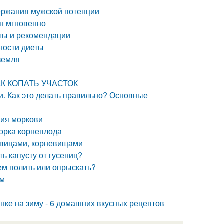
ержания мужской потенции
ин мгновенно
оты и рекомендации
ности диеты
 земля
КАК КОПАТЬ УЧАСТОК
. Как это делать правильно? Основные
ния моркови
борка корнеплода
ковицами, корневищами
ь капусту от гусениц?
ем полить или опрыскать?
ам
анке на зиму - 6 домашних вкусных рецептов