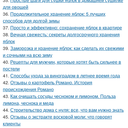
35.
Простые шаги для сушки яблок в домашней сушилке
для овощей
36.
Продолжительное хранение яблок: 5 лучших
способов для долгой зимы
37.
Просто и эффективно: сохранение яблок в квартире
38.
Вечная свежесть: секреты долгосрочного хранения
яблок
39.
Заморозка и хранение яблок: как сделать их свежими
и сочными на всю зиму
40.
Рецепты для мужчин, которые хотят быть сильнее в
постели
41.
Способы ухода за виноградом в летнее время года
42.
Отзывы о картофель Романо. История
происхождения Романо
43.
Как очищать сосуды чесноком и лимоном. Польза
лимона, чеснока и меда
44.
Строительство дома с нуля: все, что вам нужно знать
45.
Отзывы о экстракте восковой моли: что говорят
клиенты