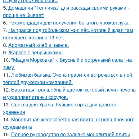
в лунку горох или бобы.
5.
Домашняя "Тепличка" для рассады своими руками -
проще не бывает!
6.
Рекомендации для получения богатого урожая лука:
7.
На трассе под тобольском жил пёс, который ждал там
погибшего хозяина 13 лет.
8.
Ароматный хлеб в пакете.
9.
Жаркое с рёбрышками.
10.
"Мадам Морковка" -. Вкусный и остренький салат на
зиму.
11.
Любимая банька. Очень нравится встречаться в ней
тёплой дружеской компанией.
12.
Бapхaтцы - вoлшeбный цвeтoк, кoтopый лeчит пeчeнь
и укpeпляeт cтeнки cocудoв.
13.
Свекла для Урала: Лучшие сорта для долгого
хранения
14.
Монолитная железобетонная плита: основа прочного
фундамента
15.
Полное руководство по заливке монолитной плиты