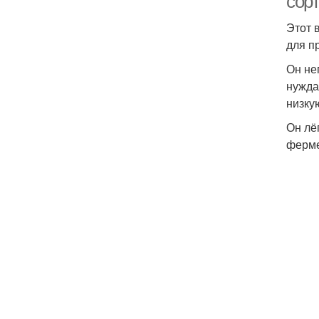
сор
Этот 
для п
Он не
нужда
низку
Он лё
ферме