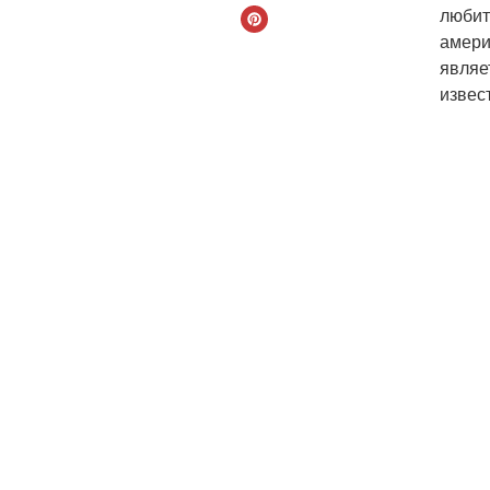
любит
амери
являе
извес