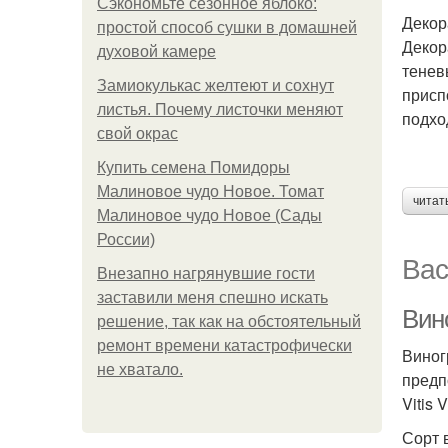
Сэкономьте сезонное яблоко:
Декор
простой способ сушки в домашней
Декор
духовой камере
тенев
Замиокулькас желтеют и сохнут
присп
листья. Почему листочки меняют
подхо
свой окрас
Купить семена Помидоры
Малиновое чудо Новое. Томат
читат
Малиновое чудо Новое (Сады
России)
Вас
Внезапно нагрянувшие гости
заставили меня спешно искать
Вин
решение, так как на обстоятельный
ремонт времени катастрофически
Виног
не хватало.
предп
Vitis 
Сорт 