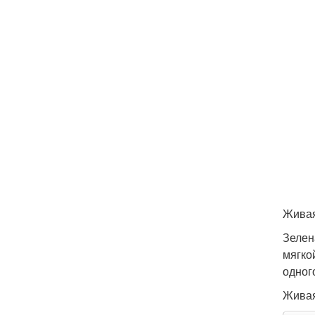
Живая
Зелен
мягко
одног
Живая