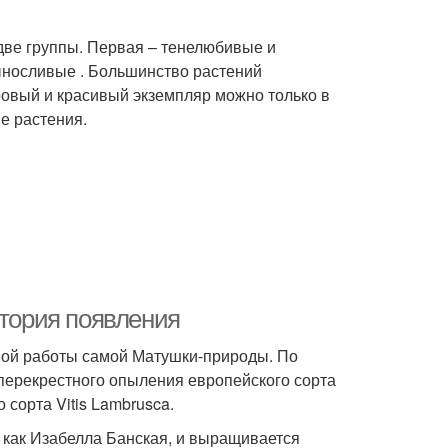
две группы. Первая – тенелюбивые и
ыносливые . Большинство растений
ровый и красивый экземпляр можно только в
е растения.
стория появления
нной работы самой Матушки-природы. По
перекрестного опыления европейского сорта
о сорта Vitis Lambrusca.
как Изабелла Банская, и выращивается