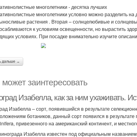
ативнолистные многолетники - десятка лучших
ативнолистные многолетники условно можно разделить на 
ыносливые растения . Вторая – солнцелюбивые и солнцев
осабливаются к условиям освещенности, но вырастить здо
дящих условиях. При посадке внимательно изучите описани
ь дальше →
 может заинтересовать
оград Изабелла, как за ним ухаживать. И
рад Изабелла – сорт, появившийся в результате селекцио
оложениям ботаников, данный сорт появился в результате 
Vinifera, привезенного на американский континент, и местног
винограда Изабелла известен под официальным названием 