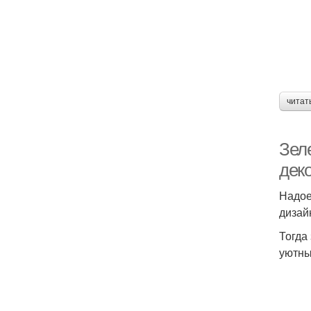
читат
Зеле
дек
Надое
дизай
Тогда
уютны