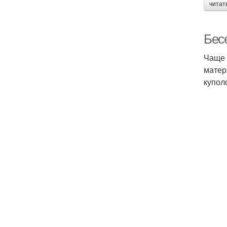
читат
Бес
Чаще 
матер
купол