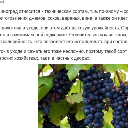
та
виноград относится к техническим сортам, т. е. по-иному – 
риготовления джемов, соков, варенья, вина, а также он идё
прихотлив в уходе, при этом даёт высокую урожайность. С
ется в минимальной подкормке. Отличительным качеством, 
ю калорийность. Это позволяет его использовать при соста
гок в уходе и сажать его тоже несложно, поэтому такой сорт
рских хозяйствах, так и в частных дворах.