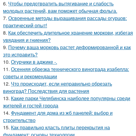
6.
Чтобы предотвратить вытягивание и слабость
молодых растений, вам поможет обычная фольга.
7.
Освоенные методы выращивания рассады огурцов:
практический опыт!
8.
Как обеспечить длительное хранение моркови, избегая
увядания и гниения?
9.
Почему ваша морковь растет деформированной и как
это исправить?
10.
Огурчики в аджике -.
11.
Осенняя обрезка технического винограда изабелла:
советы и рекомендации
12.
Что происходит, если неправильно обрезать
виноград? Последствия для растения
13.
Какие парки Челябинска наиболее популярны среди
жителей и гостей города
14.
Фундамент для дома из жб панелей: выбор и
строительство
15.
Как правильно класть плиты перекрытия на
фундамент: основы технологии