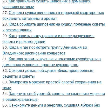
26.
Как правильно сушить шиповник в домашних
условиях на зиму
27.
Секреты сушки шиповника в городской квартире: как
сохранить витамины и аромат
28.
Когда собирать шиповник на сушку: полезные советы
и рекомендации
29.
Как хранить тыкву целиком и после разрезания:
советы и рекомендации
30.
Когда и где посмотреть группу Анимация во
Владимире: расписание концертов
31.
Как приготовить вкусные и полезные сухофрукты в
домашних условиях: простое руководство
32.
Секреты домашней сушки яблок: проверенные
рецепты и советы
33.
Заморозка моркови: простой способ сохранения на
зиму
34.
Защитите свой урожай: советы по хранению моркови
в овощехранилище
35.
Сэкономьте деньги и энергию, сушивая яблоки без