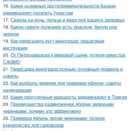
16.
Какие основные достопримечательности Казани
рекомендуют посетить туристам
17.
Свекла на ночь: польза и вред для вашего здоровья
18.
Какую свеклу полезнее есть: красную, белую или
черную
19.
Как пересадить куст винограда: пошаговая
инструкция
20.
От Петрозаводска к мировой сцене: успехи оркестра
CAGMO
21.
Пересадка винограда осенью: основные правила и
советы
22.
Как выбрать черенки для прививки яблони: советы
начинающим
23.
Какие прогулочные маршруты рекомендуют в Томске
24.
Преимущества размножения яблони зелеными
черенками: почему это эффективно
25.
Прививка яблонь летом черенками: полное
руководство для садоводов