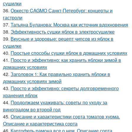
сушилки
36.
Оркестр CAGMO Санкт-Петербург: концерты и
гастроли
37.
Татьяна Буланова: Москва как источник вдохновения
38.
Эффективность сушки яблок в электросушилке
39.
Вкусные и здоровые: рецепт чипсов из яблок в
сушилке
40.
Простые способы сушки яблок в домашних условиях
41.
Просто и эффективно: как хранить яблоки зимой в
домашних условиях
42.
Заголовок 1: Как правильно хранить яблоки в
домашних условиях зимой
43.
Просто и эффективно: секреты долговременного
хранения яблок
44.
Продолжаем ухаживать: советы по уходу за
виноградом во второй год
45.
Описание и характеристики сорта томатов хурма.
Описание и характеристика сорта
46.
Картофель рамона все о нем. Описание сорта