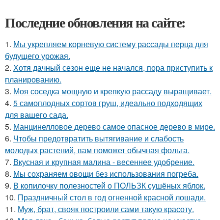
Последние обновления на сайте:
1.
Мы укрепляем корневую систему рассады перца для
будущего урожая.
2.
Хотя дачный сезон еще не начался, пора приступить к
планированию.
3.
Моя соседка мощную и крепкую рассаду выращивает.
4.
5 самоплодных сортов груш, идеально подходящих
для вашего сада.
5.
Манцинелловое дерево самое опасное дерево в мире.
6.
Чтобы предотвратить вытягивание и слабость
молодых растений, вам поможет обычная фольга.
7.
Вкусная и крупная малина - весеннее удобрение.
8.
Мы сохраняем овощи без использования погреба.
9.
В копилочку полезностей о ПОЛЬЗК сушёных яблок.
10.
Праздничный стол в год огненной красной лошади.
11.
Муж, брат, свояк построили сами такую красоту.