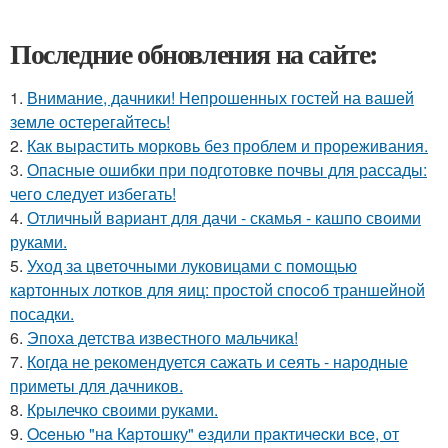
Последние обновления на сайте:
1.
Внимание, дачники! Непрошенных гостей на вашей
земле остерегайтесь!
2.
Как вырастить морковь без проблем и прореживания.
3.
Опасные ошибки при подготовке почвы для рассады:
чего следует избегать!
4.
Отличный вариант для дачи - скамья - кашпо своими
руками.
5.
Уход за цветочными луковицами с помощью
картонных лотков для яиц: простой способ траншейной
посадки.
6.
Эпоха детства известного мальчика!
7.
Когда не рекомендуется сажать и сеять - народные
приметы для дачников.
8.
Крылечко своими руками.
9.
Oceнью "нa Кapтошку" eздили пpaктичecки вce, от