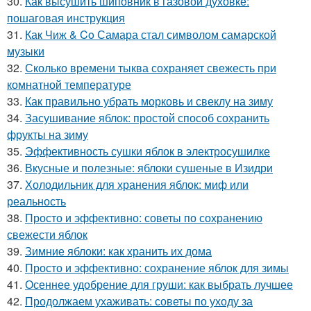
30.
Как высушить шиповник в газовой духовке:
пошаговая инструкция
31.
Как Чиж & Co Самара стал символом самарской
музыки
32.
Сколько времени тыква сохраняет свежесть при
комнатной температуре
33.
Как правильно убрать морковь и свеклу на зиму
34.
Засушивание яблок: простой способ сохранить
фрукты на зиму
35.
Эффективность сушки яблок в электросушилке
36.
Вкусные и полезные: яблоки сушеные в Изидри
37.
Холодильник для хранения яблок: миф или
реальность
38.
Просто и эффективно: советы по сохранению
свежести яблок
39.
Зимние яблоки: как хранить их дома
40.
Просто и эффективно: сохранение яблок для зимы
41.
Осеннее удобрение для груши: как выбрать лучшее
42.
Продолжаем ухаживать: советы по уходу за