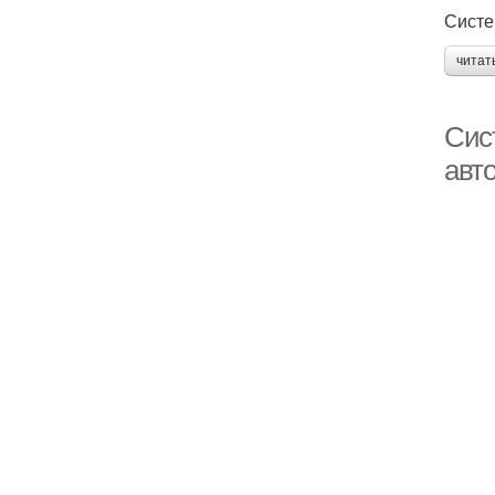
Систе
читат
Сис
авт