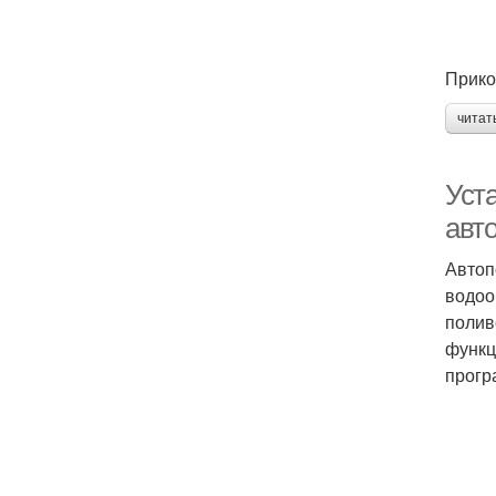
Прико
читат
Уст
авт
Автоп
водоо
полив
функц
прогр