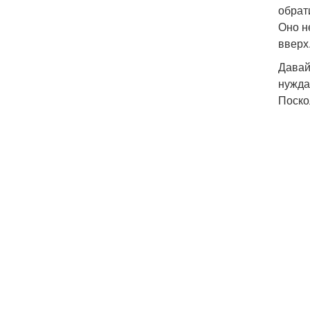
обрат
Оно н
вверх
Давай
нужда
Поско