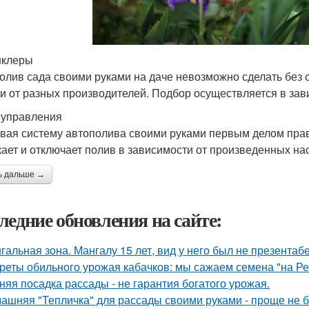
нклеры
олив сада своими руками на даче невозможно сделать без
и от разных производителей. Подбор осуществляется в за
 управления
вая систему автополива своими руками первым делом прав
кает и отключает полив в зависимости от произведенных нас
ь дальше →
ледние обновления на сайте:
гальная зона. Мангалу 15 лет, вид у него был не презентаб
реты обильного урожая кабачков: мы сажаем семена "на Р
няя посадка рассады - не гарантия богатого урожая.
ашняя "Тепличка" для рассады своими руками - проще не б