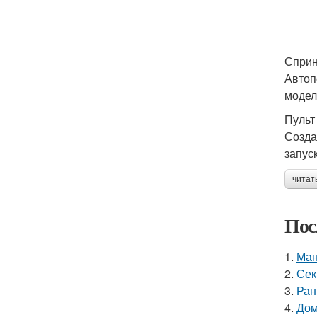
Спри
Автоп
модел
Пульт
Созда
запус
читат
Пос
1.
Ман
2.
Сек
3.
Ран
4.
Дом