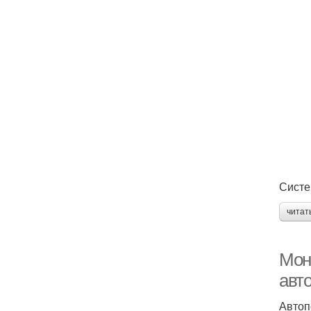
Систе
читат
Мон
авт
Автоп