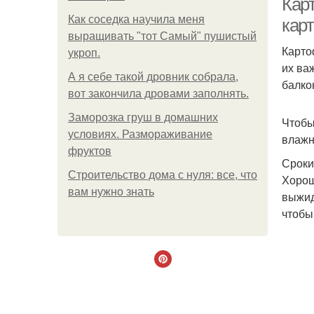
Кар
Как соседка научила меня
кар
выращивать "тот Самый" пушистый
Карто
укроп.
их ва
А я себе такой дровник собрала,
балко
вот закончила дровами заполнять.
Заморозка груш в домашних
Чтобы
условиях. Размораживание
влажн
фруктов
Сроки
Строительство дома с нуля: все, что
Хорош
вам нужно знать
выжид
чтобы