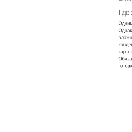
Где
Одним
Однак
влажн
конде
карто
Обяза
готов