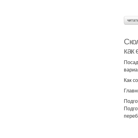
читат
Ско
как 
Посад
вариа
Как с
Главн
Подго
Подго
переб