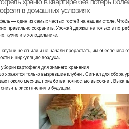
тофель храню в квартире без потерь боле
тофеля в домашних условиях
фель — один из самых частых гостей на нашем столе. Чтоб
жно правильно сохранить. Урожай держат не только в погребе
не, кухне и в холодильнике.
 клубни не сгнили и не начали прорастать, им обеспечиваю
ости и циркуляцию воздуха.
 уборки картофеля для зимнего хранения
о хранятся только вызревшие клубни . Сигнал для сбора 
ают около месяца, пока ботва полностью высохнет. Выкапы
 снизить риск гниения в будущем.