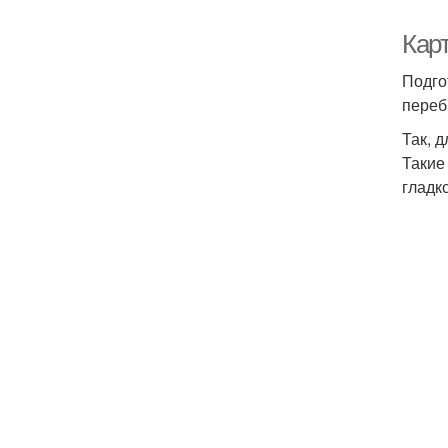
Карт
Подго
переб
Так, 
Такие
гладк