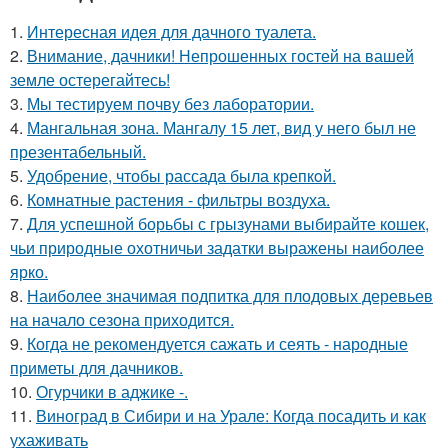
1.
Интересная идея для дачного туалета.
2.
Внимание, дачники! Непрошенных гостей на вашей
земле остерегайтесь!
3.
Мы тестируем почву без лаборатории.
4.
Мангальная зона. Мангалу 15 лет, вид у него был не
презентабельный.
5.
Удобрение, чтобы рассада была крепкoй.
6.
Комнатные растения - фильтры воздуха.
7.
Для успешной борьбы с грызунами выбирайте кошек,
чьи природные охотничьи задатки выражены наиболее
ярко.
8.
Наиболее значимая подпитка для плодовых деревьев
на начало сезона приходится.
9.
Когда не рекомендуется сажать и сеять - народные
приметы для дачников.
10.
Огурчики в аджике -.
11.
Виноград в Сибири и на Урале: Когда посадить и как
ухаживать