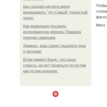
Чтобы
Как соседка научила меня
столо
выращивать "тот Самый" пушистый
фасол
укроп.
Мясо
Как правильно посадить
колоновидную яблоню. Правила
покупки саженцев
Аммиак - ваш секрет пышного лука
и чеснока!
Всем привет! Баня - это наша
страсть, но вот таскаться по гостям
как-то уже надоело.