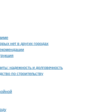
 зиме
орых нет в других городах
рекомендации
трукция
ты: надежность и долговечность
дство по строительству
войной
году