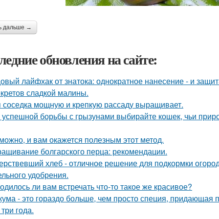
ь дальше →
ледние обновления на сайте:
овый лайфхак от знатока: однократное нанесение - и защита
екретов сладкой малины.
 соседка мощную и крепкую рассаду выращивает.
 успешной борьбы с грызунами выбирайте кошек, чьи прир
можно, и вам окажется полезным этот метод.
ащивание болгарского перца: рекомендации.
ерствевший хлеб - отличное решение для подкормки огород
ельного удобрения.
одилось ли вам встречать что-то такое же красивое?
кума - это гораздо больше, чем просто специя, придающая п
 три года.