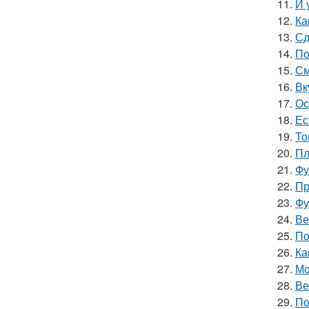
11.
И 
12.
Ка
13.
Сд
14.
По
15.
См
16.
Вк
17.
Ос
18.
Ес
19.
То
20.
Пл
21.
Фу
22.
Пр
23.
Фу
24.
Ве
25.
По
26.
Ка
27.
Мо
28.
Ве
29.
По