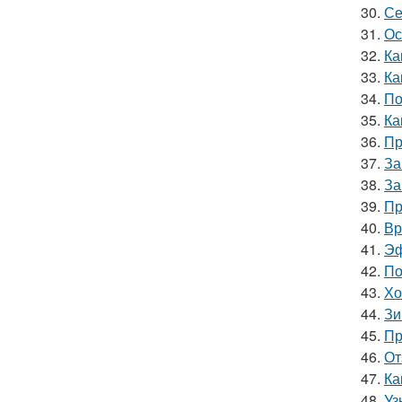
30.
Се
31.
Ос
32.
Ка
33.
Ка
34.
По
35.
Ка
36.
Пр
37.
За
38.
За
39.
Пр
40.
Вр
41.
Эф
42.
По
43.
Хо
44.
Зи
45.
Пр
46.
От
47.
Ка
48.
Уз