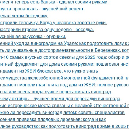
у меня теперь есть банька - сделал своими руками.
пуста провансаль - вкуснейший рецепт.
елал летом беседочку.
строили тепличку. Когда у человека золотые руки.
астерили втроём за одну неделю - беседка.
уснейшая закусочка - огурчики.
енний уход за виноградом на Урале: как подготовить лозу к
ть ли уникальные достопримечательности в Березниках, кот
п-10 самых вкусных сортов свеклы для 2025 года: обзор и 
итный фундамент для дома своими руками: пошаговая инс
ндамент из ЖБИ блоков: все, что нужно знать
еимущества железобетонной монолитной фундаментной пли
ндамент монолитная плита под дом из ЖБИ: полное руково
сна или осень: когда лучше пересаживать виноград
чему октябрь – лучшее время для пересадки винограда
кие исторические места связаны с Великой Отечественной 
жно ли пересадить виноград летом: советы специалистов
сенняя прививка плодовых деревьев: когда и как
лное руководство: как подготовить виноград к зиме в 2025 