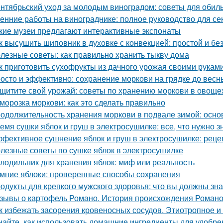
нтябрьский уход за молодым виноградом: советы для обил
енние работы на винограднике: полное руководство для се
кие музеи предлагают интерактивные экспонаты
к высушить шиповник в духовке с конвекцией: простой и б
лезные советы: как правильно хранить тыкву дома
к приготовить сухофрукты из дачного урожая своими рукам
осто и эффективно: сохранение моркови на грядке до весн
щитите свой урожай: советы по хранению моркови в овощ
морозка моркови: как это сделать правильно
одолжительность хранения моркови в подвале зимой: осн
емя сушки яблок и груш в электросушилке: все, что нужно з
фективное сушнение яблок и груш в электросушилке: реце
лезные советы по сушке яблок в электросушилке
лодильник для хранения яблок: миф или реальность
мние яблоки: проверенные способы сохранения
одукты для крепкого мужского здоровья: что вы должны зна
зывы о картофель Романо. История происхождения Роман
к избежать засорения кровеносных сосудов. Этиотропное и 
найте, как использовать домашние ингредиенты для удобре