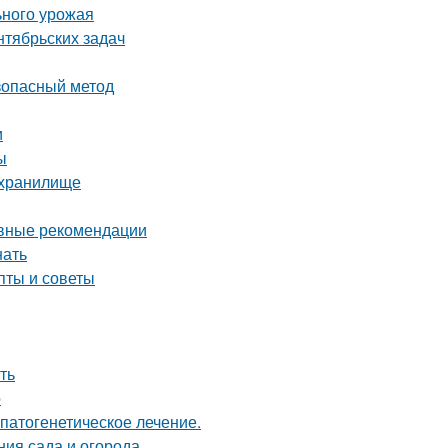
ьного урожая
нтябрьских задач
езопасный метод
и
ы
ехранилище
овные рекомендации
нать
пты и советы
ть
о
патогенетическое лечение.
ния сада и огорода