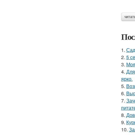
читат
Пос
1.
Сад
2.
5 с
3.
Моя
4.
Для
ярко.
5.
Воз
6.
Выр
7.
Зач
питат
8.
Дов
9.
Кур
10.
За