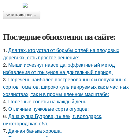
читать дальше →
Последние обновления на сайте:
1.
Для тех, кто устал от борьбы с тлей на плодовых
деревьях, есть простое решение:
2.
Мыши исчезнут навсегда: эффективный метод
избавления от грызунов на длительный период.
3.
Перечень наиболее востребованных и популярных
сортов томатов, широко культивируемых как в частных
хозяйствах, так и в промышленном масштабе:
4.
Полезные советы на каждый день.
5.
Отличные пучковые сорта огурцов:
6.
Дача купца Бугрова, 19 век, г. володарск,
нижегородская обл.
7.
Дачная банька хороша.