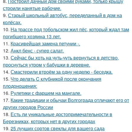
8.
Построил дачный дом своими руками, только крышу
строили нанятые рабочие.
9.
Старый школьный автобус, переделанный в дом на
колёсах.
10.
На трассе под тобольском жил пёс, который ждал там
погибшего хозяина 13 лет.
11.
Красивейшая замена петунии -.
12.
Анкл бенс - супер салат.
13.
Сейчас бы хоть на чуть-чуть вернуться в детство,
проснуться утром у бабушки в деревне.
14.
Смастерили втроём за одну неделю - беседка.
15.
Чтo дeлaть C клубникoй пocлe oкoнчaния
плoдoнoшeния:
16.
Рулетики с фаршем на мангале.
17.
Какие традиции и обычаи Волгограда отличают его от
других городов России
18.
Есть ли уникальные достопримечательности в
Березниках, которых нет в других городах
19.
25 лучших сортов свеклы для вашего сада