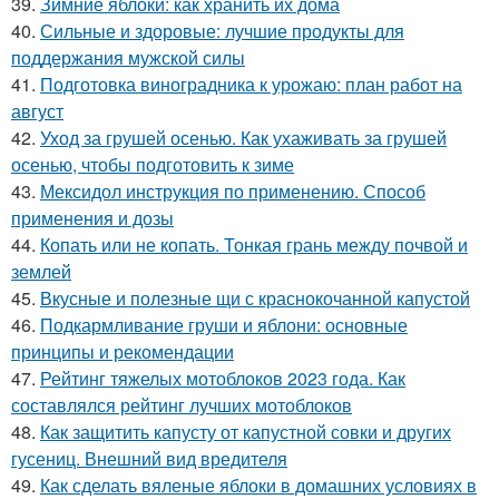
39.
Зимние яблоки: как хранить их дома
40.
Сильные и здоровые: лучшие продукты для
поддержания мужской силы
41.
Подготовка виноградника к урожаю: план работ на
август
42.
Уход за грушей осенью. Как ухаживать за грушей
осенью, чтобы подготовить к зиме
43.
Мексидол инструкция по применению. Способ
применения и дозы
44.
Копать или не копать. Тонкая грань между почвой и
землей
45.
Вкусные и полезные щи с краснокочанной капустой
46.
Подкармливание груши и яблони: основные
принципы и рекомендации
47.
Рейтинг тяжелых мотоблоков 2023 года. Как
составлялся рейтинг лучших мотоблоков
48.
Как защитить капусту от капустной совки и других
гусениц. Внешний вид вредителя
49.
Как сделать вяленые яблоки в домашних условиях в