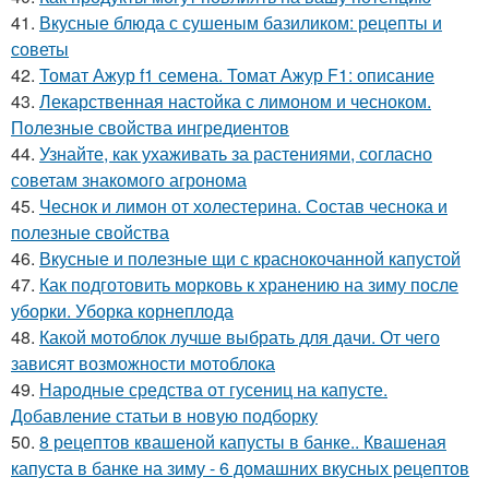
41.
Вкусные блюда с сушеным базиликом: рецепты и
советы
42.
Томат Ажур f1 семена. Томат Ажур F1: описание
43.
Лекарственная настойка с лимоном и чесноком.
Полезные свойства ингредиентов
44.
Узнайте, как ухаживать за растениями, согласно
советам знакомого агронома
45.
Чеснок и лимон от холестерина. Состав чеснока и
полезные свойства
46.
Вкусные и полезные щи с краснокочанной капустой
47.
Как подготовить морковь к хранению на зиму после
уборки. Уборка корнеплода
48.
Какой мотоблок лучше выбрать для дачи. От чего
зависят возможности мотоблока
49.
Народные средства от гусениц на капусте.
Добавление статьи в новую подборку
50.
8 рецептов квашеной капусты в банке.. Квашеная
капуста в банке на зиму - 6 домашних вкусных рецептов