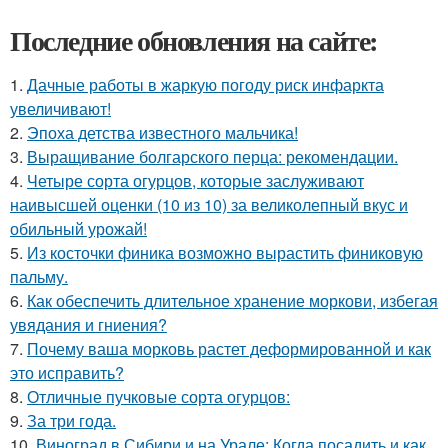
Последние обновления на сайте:
1.
Дачные работы в жаркую погоду риск инфаркта
увеличивают!
2.
Эпоха детства известного мальчика!
3.
Выращивание болгарского перца: рекомендации.
4.
Четыре сорта огурцов, которые заслуживают
наивысшей оценки (10 из 10) за великолепный вкус и
обильный урожай!
5.
Из косточки финика возможно вырастить финиковую
пальму.
6.
Как обеспечить длительное хранение моркови, избегая
увядания и гниения?
7.
Почему ваша морковь растет деформированной и как
это исправить?
8.
Отличные пучковые сорта огурцов:
9.
За три года.
10.
Виноград в Сибири и на Урале: Когда посадить и как