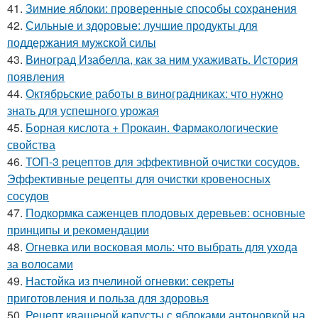
41.
Зимние яблоки: проверенные способы сохранения
42.
Сильные и здоровые: лучшие продукты для
поддержания мужской силы
43.
Виноград Изабелла, как за ним ухаживать. История
появления
44.
Октябрьские работы в виноградниках: что нужно
знать для успешного урожая
45.
Борная кислота + Прокаин. Фармакологические
свойства
46.
ТОП-3 рецептов для эффективной очистки сосудов.
Эффективные рецепты для очистки кровеносных
сосудов
47.
Подкормка саженцев плодовых деревьев: основные
принципы и рекомендации
48.
Огневка или восковая моль: что выбрать для ухода
за волосами
49.
Настойка из пчелиной огневки: секреты
приготовления и польза для здоровья
50.
Рецепт квашеной капусты с яблоками антоновкой на