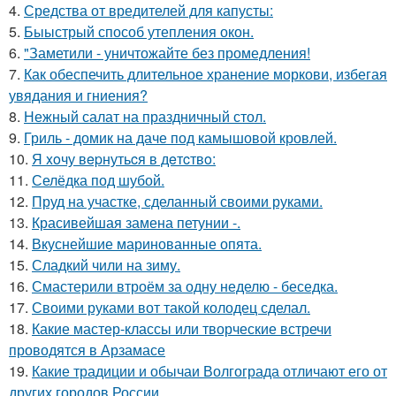
4.
Средства от вредителей для капусты:
5.
Быыстрый способ утепления окон.
6.
"Заметили - уничтожайте без промедления!
7.
Как обеспечить длительное хранение моркови, избегая
увядания и гниения?
8.
Нежный салат на праздничный стол.
9.
Гриль - домик на даче под камышовой кровлей.
10.
Я xoчу вepнутьcя в дeтcтвo:
11.
Селёдка под шубой.
12.
Пруд на участке, сделанный своими руками.
13.
Красивейшая замена петунии -.
14.
Вкуснейшие маринованные опята.
15.
Сладкий чили на зиму.
16.
Смастерили втроём за одну неделю - беседка.
17.
Своими руками вот такой колодец сделал.
18.
Какие мастер-классы или творческие встречи
проводятся в Арзамасе
19.
Какие традиции и обычаи Волгограда отличают его от
других городов России