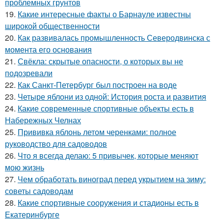
проблемных грунтов
19.
Какие интересные факты о Барнауле известны
широкой общественности
20.
Как развивалась промышленность Северодвинска с
момента его основания
21.
Свёкла: скрытые опасности, о которых вы не
подозревали
22.
Как Санкт-Петербург был построен на воде
23.
Четыре яблони из одной: История роста и развития
24.
Какие современные спортивные объекты есть в
Набережных Челнах
25.
Прививка яблонь летом черенками: полное
руководство для садоводов
26.
Что я всегда делаю: 5 привычек, которые меняют
мою жизнь
27.
Чем обработать виноград перед укрытием на зиму:
советы садоводам
28.
Какие спортивные сооружения и стадионы есть в
Екатеринбурге