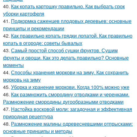
40.
Как копать картошку правильно. Как выбрать срок
уборки картофеля
41.
Подкормка саженцев плодовых деревьев: основные
принципы и рекомендации
42.
Как правильно копать грядки лопатой. Как правильно
копать в огороде: советы бывалых
43.
Самый простой способ сушки фруктов. Сушим
фрукты и овощи. Как это делать правильно? Основные
моменты
44.
Способы хранения моркови на зиму. Как сохранить
морковь на зиму
45.
Уборка и хранение моркови. Когда 100% можно уже
46.
Как размножить смородину отводками и черенками.
Размножение смородины дугообразными отводками
47.
Настойка восковой моли: загадочная и эффективная
природная рецептура
48.
Размножение малины одревесневшими отпрысками:
основные принципы и методы