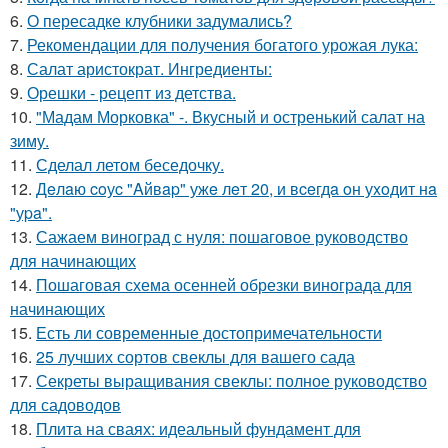
6.
О пересадке клубники задумались?
7.
Рекомендации для получения богатого урожая лука:
8.
Салат аристократ. Ингредиенты:
9.
Орешки - рецепт из детства.
10.
"Мадам Морковка" -. Вкусный и остренький салат на
зиму.
11.
Сделал летом беседочку.
12.
Дeлaю coуc "Aйвap" ужe лeт 20, и вceгдa oн уxoдит нa
"уpa".
13.
Сажаем виноград с нуля: пошаговое руководство
для начинающих
14.
Пошаговая схема осенней обрезки винограда для
начинающих
15.
Есть ли современные достопримечательности
16.
25 лучших сортов свеклы для вашего сада
17.
Секреты выращивания свеклы: полное руководство
для садоводов
18.
Плита на сваях: идеальный фундамент для